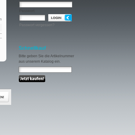
Passwort:
n
Passwort vergessen?
Schnellkauf
Bitte geben Sie die Artikelnummer
aus unserem Katalog ein.