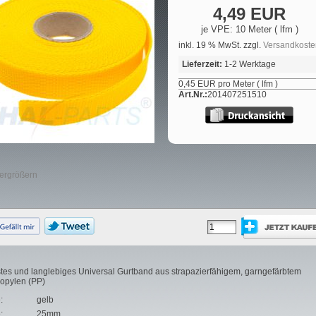
4,49 EUR
je VPE: 10 Meter ( lfm )
inkl. 19 % MwSt. zzgl.
Versandkoste
Lieferzeit:
1-2 Werktage
0,45 EUR pro Meter ( lfm )
Art.Nr.:
201407251510
vergrößern
es und langlebiges Universal Gurtband aus strapazierfähigem, garngefärbtem
opylen (PP)
:
gelb
:
25mm