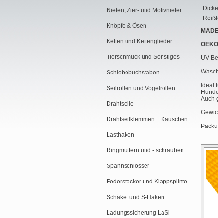
Dicke
Nieten, Zier- und Motivnieten
Reißfe
Knöpfe & Ösen
MADE
Ketten und Kettenglieder
OEKO
Tierschmuck und Sonstiges
UV-Bes
Waschb
Schiebebuchstaben
Ideal 
Seilrollen und Vogelrollen
Hundeh
Auch g
Drahtseile
Gewich
Drahtseilklemmen + Kauschen
Packun
Lasthaken
Ringmuttern und - schrauben
Spannschlösser
Federstecker und Klappsplinte
Schäkel und S-Haken
Ladungssicherung LaSi