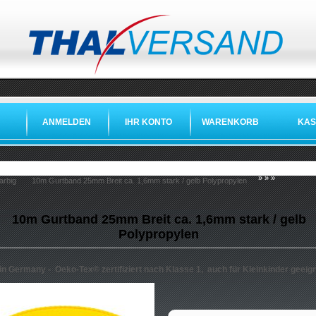
ANMELDEN
IHR KONTO
WARENKORB
KAS
»
»
»
arbig
10m Gurtband 25mm Breit ca. 1,6mm stark / gelb Polypropylen
10m Gurtband 25mm Breit ca. 1,6mm stark / gelb
Polypropylen
in Germany -
Oeko-Tex®
zertifiziert nach Klasse 1, auch für Kleinkinder geeig