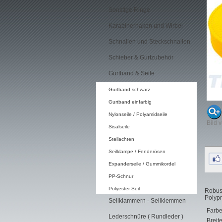
Sonstige Ringe
Karabinerhaken und Wirbel
Schnallen und Steckschnallen
Schieber & Gurtzubehör
Gurtband & Seile
Gurtband schwarz
Gurtband einfarbig
Nylonseile / Polyamidseile
Bild 
Sisalseile
Stellachten
Seilklampe / Fenderösen
Expanderseile / Gummikordel
PP-Schnur
Polyester Seil
Robust
Polypr
Seilklammern - Seilklemmen
Farbe
Lederschnüre ( Rundleder )
Breite