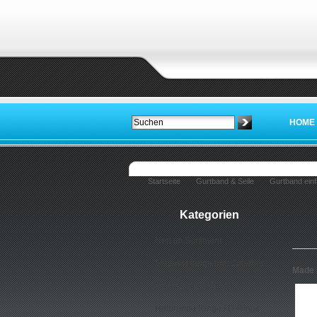
HOME
Startseite
Gurtband & Seile
Gurtband einf
Kategorien
Neu im Sortiment
Schlüsselringe und Zubehör
Made 
Rundringe / O-Ringe
Halbrunde Ringe / D-Ringe