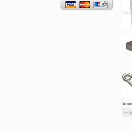
Diesen
[<<E