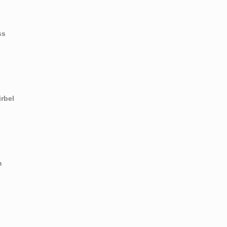
ss
rbel
m