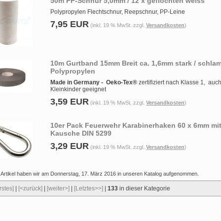
50m PP-Schnur 5,0mm / 12 x geflochten weiss
Polypropylen Flechtschnur, Reepschnur, PP-Leine
7,95 EUR
(inkl. 19 % MwSt. zzgl.
Versandkosten
)
10m Gurtband 15mm Breit ca. 1,6mm stark / schla
Polypropylen
Made in Germany -
Oeko-Tex®
zertifiziert nach Klasse 1, auch
Kleinkinder geeignet
3,59 EUR
(inkl. 19 % MwSt. zzgl.
Versandkosten
)
10er Pack Feuerwehr Karabinerhaken 60 x 6mm mi
Kausche DIN 5299
3,29 EUR
(inkl. 19 % MwSt. zzgl.
Versandkosten
)
 Artikel haben wir am Donnerstag, 17. März 2016 in unseren Katalog aufgenommen.
rstes]
|
[<zurück]
|
[weiter>]
|
[Letztes>>]
|
133
in dieser Kategorie