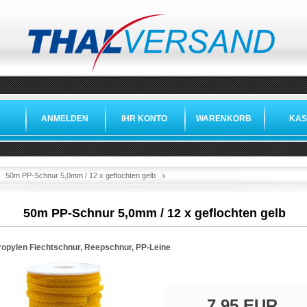
ANMELDEN
IHR KONTO
WARENKORB
KAS
»
»
»
50m PP-Schnur 5,0mm / 12 x geflochten gelb
50m PP-Schnur 5,0mm / 12 x geflochten gelb
ropylen Flechtschnur, Reepschnur, PP-Leine
7,95 EUR