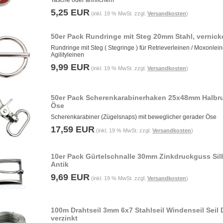
Tasche oder ähnlichem
5,25 EUR
(inkl. 19 % MwSt. zzgl.
Versandkosten
)
50er Pack Rundringe mit Steg 20mm Stahl, vernicke
Rundringe mit Steg ( Stegringe ) für Retrieverleinen / Moxonlein
Agilityleinen
9,99 EUR
(inkl. 19 % MwSt. zzgl.
Versandkosten
)
50er Pack Scherenkarabinerhaken 25x48mm Halbr
Öse
Scherenkarabiner (Zügelsnaps) mit beweglicher gerader Öse
17,59 EUR
(inkl. 19 % MwSt. zzgl.
Versandkosten
)
10er Pack Gürtelschnalle 30mm Zinkdruckguss Sil
Antik
9,69 EUR
(inkl. 19 % MwSt. zzgl.
Versandkosten
)
100m Drahtseil 3mm 6x7 Stahlseil Windenseil Seil 
verzinkt