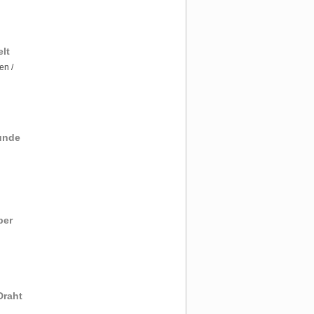
lt
en /
unde
ber
Draht