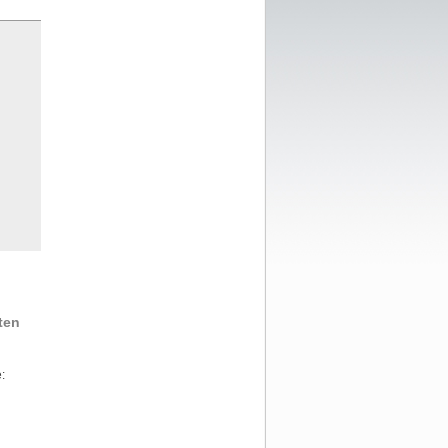
ten
: