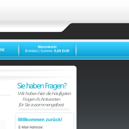
Warenkorb:
SE
0
Artikel | Summe:
0,00 EUR
Willkommen zurück!
E-Mail-Adresse: