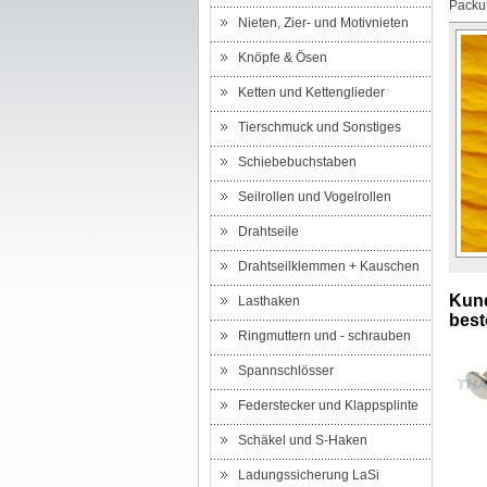
Packun
Nieten, Zier- und Motivnieten
Knöpfe & Ösen
Ketten und Kettenglieder
Tierschmuck und Sonstiges
Schiebebuchstaben
Seilrollen und Vogelrollen
Drahtseile
Drahtseilklemmen + Kauschen
Kund
Lasthaken
beste
Ringmuttern und - schrauben
Spannschlösser
Federstecker und Klappsplinte
Schäkel und S-Haken
Ladungssicherung LaSi