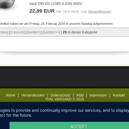
nach DIN EN 12385-4 (DIN 3055)
22,89 EUR
(inkl. 19 % MwSt. zzgl.
Versandkosten
)
 Artikel haben wir am Freitag, 26. Februar 2016 in unseren Katalog aufgenommen.
rstes]
|
[<zurück]
|
[weiter>]
|
[Letztes>>]
|
29
in dieser Kategorie
Home
Versandkosten
Datenschutz
AGB
Impressum
Kontakt
THAL VERSAND © 2026
logies to provide and continually improve our services, and to displ
ct for the future.
ACCEPT