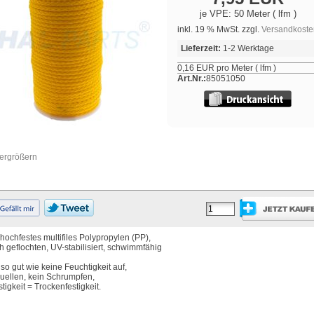
je VPE: 50 Meter ( lfm )
inkl. 19 % MwSt. zzgl.
Versandkoste
Lieferzeit:
1-2 Werktage
0,16 EUR pro Meter ( lfm )
Art.Nr.:
85051050
vergrößern
ochfestes multifiles Polypropylen (PP),
h geflochten, UV-stabilisiert, schwimmfähig
so gut wie keine Feuchtigkeit auf,
uellen, kein Schrumpfen,
tigkeit = Trockenfestigkeit.