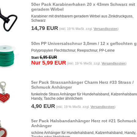
50er Pack Karabinerhaken 20 x 43mm Schwarz mit
geradem Wirbel
Karabiner mit drehbarem geradem Wirbel aus Zinkdruckguss,
Schwarz
14,79 EUR
(inkl. 19 % MwSt. zzgl.
Versandkosten
)
50m PP Universalschnur 3,0mm / 12 x geflochten 
Polypropylen Flechtschnur, Reepschnur, PP-Leine
6,95 EUR
Statt
Nur 5,99 EUR
(inkl. 19 % MwSt. zzgl.
Versandkosten
)
5er Pack Strassanhänger Charm Herz #33 Strass /
Schmuck Anhänger
funkelnde Strass Anhänger für Hundehalsband, Katzenhalsban
Handy, Tasche oder ähnlichem
4,90 EUR
(inkl. 19 % MwSt. zzgl.
Versandkosten
)
5er Pack Halsbandanhänger Herz rot #21 Schmuck
Anhänger
schöne Anhänger für Hundehalsband, Katzenhalsband, Handy,