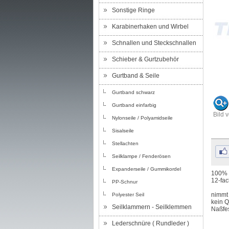
Sonstige Ringe
Karabinerhaken und Wirbel
Schnallen und Steckschnallen
Schieber & Gurtzubehör
Gurtband & Seile
Gurtband schwarz
Gurtband einfarbig
Bild 
Nylonseile / Polyamidseile
Sisalseile
Stellachten
Seilklampe / Fenderösen
Expanderseile / Gummikordel
100% h
12-fac
PP-Schnur
nimmt 
Polyester Seil
kein Q
Seilklammern - Seilklemmen
Naßfes
Lederschnüre ( Rundleder )