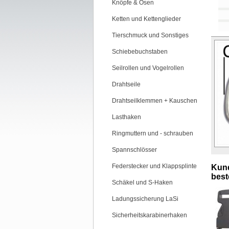
Knöpfe & Ösen
Ketten und Kettenglieder
Tierschmuck und Sonstiges
Schiebebuchstaben
Seilrollen und Vogelrollen
Drahtseile
Drahtseilklemmen + Kauschen
Lasthaken
Ringmuttern und - schrauben
Spannschlösser
Federstecker und Klappsplinte
Kund
beste
Schäkel und S-Haken
Ladungssicherung LaSi
Sicherheitskarabinerhaken