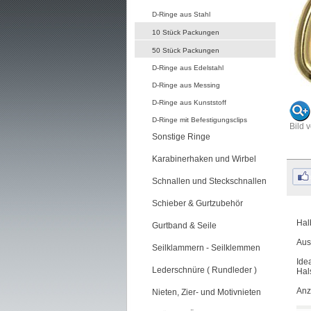
D-Ringe aus Stahl
10 Stück Packungen
50 Stück Packungen
D-Ringe aus Edelstahl
D-Ringe aus Messing
D-Ringe aus Kunststoff
D-Ringe mit Befestigungsclips
Bild 
Sonstige Ringe
Karabinerhaken und Wirbel
Schnallen und Steckschnallen
Schieber & Gurtzubehör
Hal
Gurtband & Seile
Aus
Seilklammern - Seilklemmen
Ide
Lederschnüre ( Rundleder )
Hal
Anz
Nieten, Zier- und Motivnieten