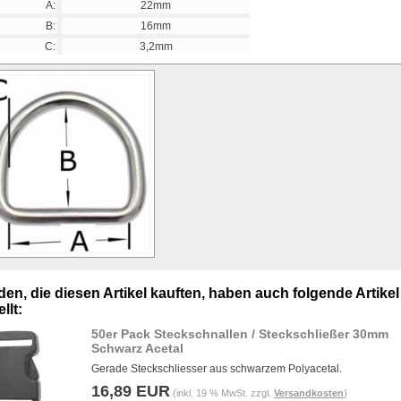
A:
22mm
B:
16mm
C:
3,2mm
en, die diesen Artikel kauften, haben auch folgende Artikel
llt:
50er Pack Steckschnallen / Steckschließer 30mm
Schwarz Acetal
Gerade Steckschliesser aus schwarzem Polyacetal.
16,89 EUR
(inkl. 19 % MwSt. zzgl.
Versandkosten
)