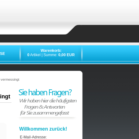
Warenkorb:
SE
0
Artikel | Summe:
0,00 EUR
»
»
»
»
 vermessingt
ingt
Willkommen zurück!
E-Mail-Adresse: