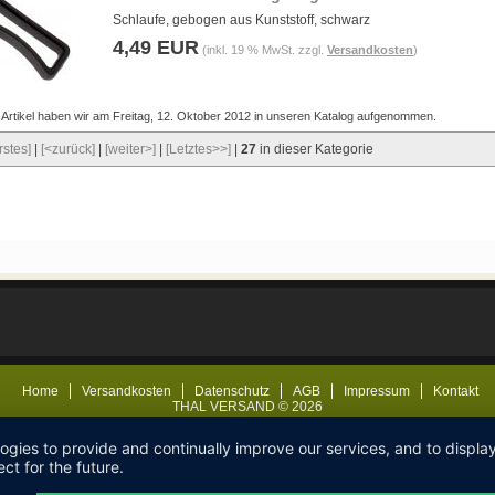
Schlaufe, gebogen aus Kunststoff, schwarz
4,49 EUR
(inkl. 19 % MwSt. zzgl.
Versandkosten
)
 Artikel haben wir am Freitag, 12. Oktober 2012 in unseren Katalog aufgenommen.
rstes]
|
[<zurück]
|
[weiter>]
|
[Letztes>>]
|
27
in dieser Kategorie
Home
Versandkosten
Datenschutz
AGB
Impressum
Kontakt
THAL VERSAND © 2026
logies to provide and continually improve our services, and to displ
ct for the future.