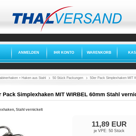
ANMELDEN
IHR KONTO
WARENKORB
KAS
abinerhaken + Haken aus Stahl
50 Stück Packungen
50er Pack Simplexhaken MIT W
r Pack Simplexhaken MIT WIRBEL 60mm Stahl vernic
exhaken, Stahl vernickelt
11,89 EUR
je VPE: 50 Stück