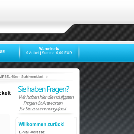
Warenkorb:
SE
0
Artikel | Summe:
0,00 EUR
»
»
»
»
IRBEL 60mm Stahl vernickelt
kelt
Willkommen zurück!
E-Mail-Adresse: