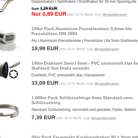
Doppelhaken / Spitzhaken / Drahthaken für 36 mm Spanngurte
1,29 EUR
Statt
Nur 0,89 EUR
(inkl. 19 % MwSt. zzgl.
Versandkosten
)
100er Pack Aluminium Pressklemmen 5,0mm Alu
Presshülsen DIN 3093
Alu / Aluminium Pressklemme ( Presshülse ) für 5mm Drahtseile
18,99 EUR
(inkl. 19 % MwSt. zzgl.
Versandkosten
)
100m Drahtseil 3mm / 5mm - PVC ummantelt klar 6
Stahlseil Seil Draht verzinkt
Drahtseil, PVC ummantelt, klar / transparent
33,09 EUR
(inkl. 19 % MwSt. zzgl.
Versandkosten
)
1.000er Pack Schlüsselringe 6mm Standard vern.
Schlüsselring
Standard Schlüsselring, vernickelt und gehärtet, Farbe: Silbern
7,39 EUR
(inkl. 19 % MwSt. zzgl.
Versandkosten
)
50er Pack Feuerwehr Karabinerhaken 90 x 9mm mi