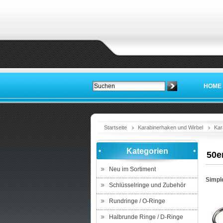
HOME
Startseite
Karabinerhaken und Wirbel
Kar
Kategorien
50e
Neu im Sortiment
Simpl
Schlüsselringe und Zubehör
Rundringe / O-Ringe
Halbrunde Ringe / D-Ringe