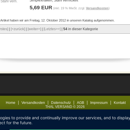
Simplexhaken, Stahl vernickelt
5,69 EUR
(inkl. 19 % MwSt. zzgl.
Versandkosten
)
 Artikel haben wir am Freitag, 12. Oktober 2012 in unseren Katalog aufgenommen.
rstes]
|
[<zurück]
|
[weiter>]
|
[Letztes>>]
|
54
in dieser Kategorie
Home
Versandkosten
Datenschutz
AGB
Impressum
Kontakt
THAL VERSAND © 2026
logies to provide and continually improve our services, and to displ
ct for the future.