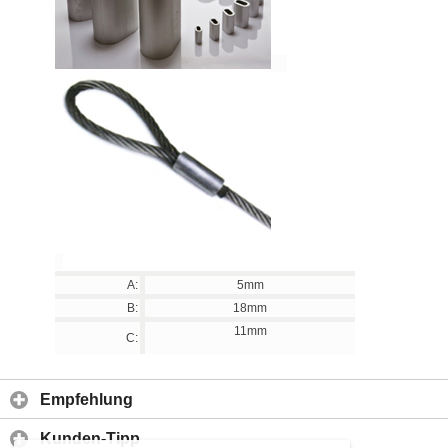
A:
5mm
B:
18mm
11mm
C:
Empfehlung
Kunden-Tipp