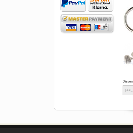
Diesen
[<<E