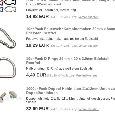
Sortiment Aluminium Karabinerhaken 48 teilig 4 F
Fisch 62mm eloxiert
Eloxierte Alu Karabiner, 62mm lang
14,88 EUR
(inkl. 19 % MwSt. zzgl.
Versandkosten
)
10er Pack Feuerwehr Karabinerhaken 80mm x 8mm
Edelstahl rostfrei
Feuerwehrkarabinerhaken aus rostfreiem Edelstahl
18,29 EUR
(inkl. 19 % MwSt. zzgl.
Versandkosten
)
10er Pack D-Ringe 25mm x 20 x 3,9mm Edelstahl
Rostfrei
Halbrundring ( D-Ring) aus rostfreiem Edelstahl
4,49 EUR
(inkl. 19 % MwSt. zzgl.
Versandkosten
)
1000er Pack Doppel Hohlnieten 11x12mm Unten zu
Doppelhohlnieten
Doppelhohlniete, 2-teilig, 11 x 12mm, Unterteil geschlossen, Fa
Silbern
32,69 EUR
(inkl. 19 % MwSt. zzgl.
Versandkosten
)