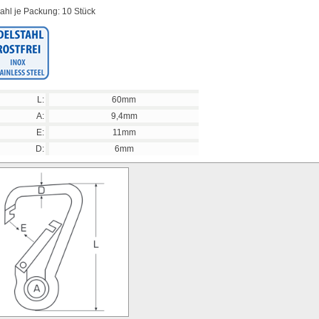
ahl je Packung: 10 Stück
L:
60mm
A:
9,4mm
E:
11mm
D:
6mm