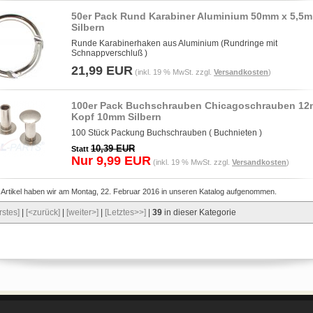
50er Pack Rund Karabiner Aluminium 50mm x 5,5
Silbern
Runde Karabinerhaken aus Aluminium (Rundringe mit
Schnappverschluß )
21,99 EUR
(inkl. 19 % MwSt. zzgl.
Versandkosten
)
100er Pack Buchschrauben Chicagoschrauben 1
Kopf 10mm Silbern
100 Stück Packung Buchschrauben ( Buchnieten )
10,39 EUR
Statt
Nur 9,99 EUR
(inkl. 19 % MwSt. zzgl.
Versandkosten
)
 Artikel haben wir am Montag, 22. Februar 2016 in unseren Katalog aufgenommen.
rstes]
|
[<zurück]
|
[weiter>]
|
[Letztes>>]
|
39
in dieser Kategorie