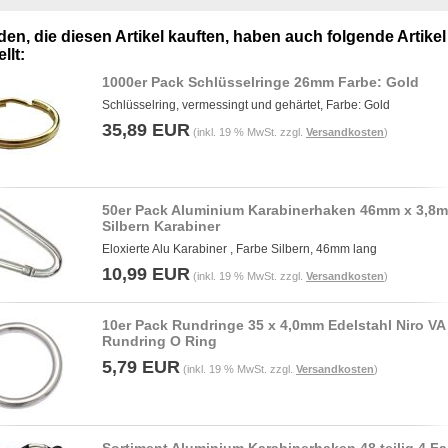
en, die diesen Artikel kauften, haben auch folgende Artikel
llt:
1000er Pack Schlüsselringe 26mm Farbe: Gold
Schlüsselring, vermessingt und gehärtet, Farbe: Gold
35,89 EUR
(inkl. 19 % MwSt. zzgl.
Versandkosten
)
50er Pack Aluminium Karabinerhaken 46mm x 3,8
Silbern Karabiner
Eloxierte Alu Karabiner , Farbe Silbern, 46mm lang
10,99 EUR
(inkl. 19 % MwSt. zzgl.
Versandkosten
)
10er Pack Rundringe 35 x 4,0mm Edelstahl Niro VA
Rundring O Ring
5,79 EUR
(inkl. 19 % MwSt. zzgl.
Versandkosten
)