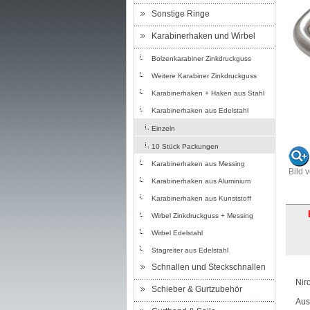
Sonstige Ringe
Karabinerhaken und Wirbel
Bolzenkarabiner Zinkdruckguss
Weitere Karabiner Zinkdruckguss
Karabinerhaken + Haken aus Stahl
Karabinerhaken aus Edelstahl
Einzeln
10 Stück Packungen
Karabinerhaken aus Messing
Bild 
Karabinerhaken aus Aluminium
Karabinerhaken aus Kunststoff
Wirbel Zinkdruckguss + Messing
Wirbel Edelstahl
Stagreiter aus Edelstahl
Schnallen und Steckschnallen
Nir
Schieber & Gurtzubehör
Aus