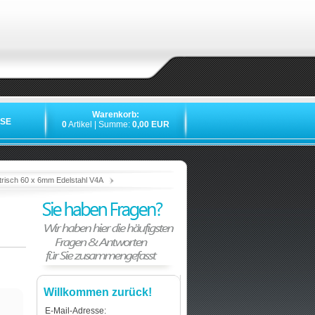
Warenkorb:
SE
0
Artikel | Summe:
0,00 EUR
»
»
»
»
risch 60 x 6mm Edelstahl V4A
Willkommen zurück!
E-Mail-Adresse: