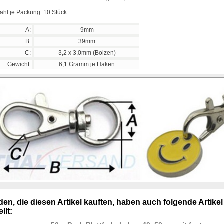
ahl je Packung: 10 Stück
A:
9mm
B:
39mm
C:
3,2 x 3,0mm (Bolzen)
Gewicht:
6,1 Gramm je Haken
en, die diesen Artikel kauften, haben auch folgende Artikel
llt: