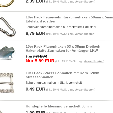
2,39 EUR
(inkl. 19 % MwSt. zzgl.
Versandkosten
)
10er Pack Feuerwehr Karabinerhaken 50mm x 5mm
Edelstahl rostfrei
Feuerwehrkarabinerhaken aus rostfreiem Edelstahl
8,79 EUR
(inkl. 19 % MwSt. zzgl.
Versandkosten
)
10er Pack Planenhaken 53 x 38mm Dreiloch
Hakenplatte Zurrhaken für Anhänger-LKW
7,99 EUR
Statt
Nur 5,89 EUR
(inkl. 19 % MwSt. zzgl.
Versandkosten
)
10er Pack Strass Schnallen mit Dorn 12mm
Strassschnallen
Schurengurtschnallen in Stahl, vernickelt
9,49 EUR
(inkl. 19 % MwSt. zzgl.
Versandkosten
)
Hundepfeife Messing vernickelt 58mm
1,99 EUR