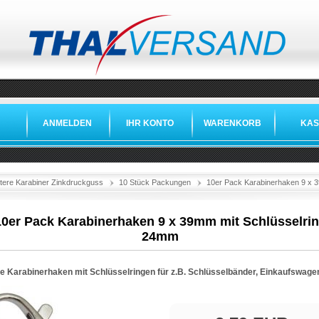
ANMELDEN
IHR KONTO
WARENKORB
KAS
tere Karabiner Zinkdruckguss
10 Stück Packungen
10er Pack Karabinerhaken 9 x 
10er Pack Karabinerhaken 9 x 39mm mit Schlüsselri
24mm
te Karabinerhaken mit Schlüsselringen für z.B. Schlüsselbänder, Einkaufswage