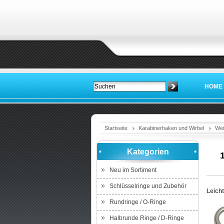
HOME
Startseite
Karabinerhaken und Wirbel
Wei
Kategorien
Neu im Sortiment
Schlüsselringe und Zubehör
Leich
Rundringe / O-Ringe
Halbrunde Ringe / D-Ringe