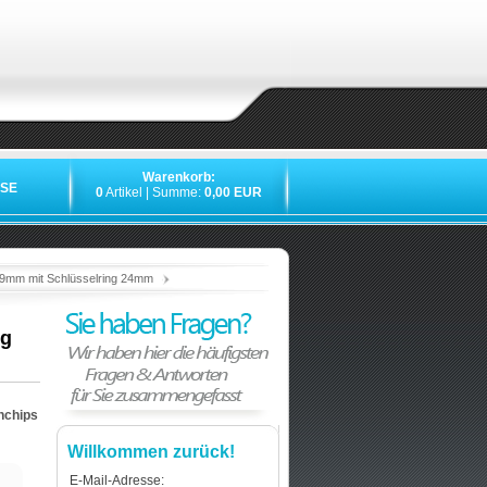
Warenkorb:
SE
0
Artikel | Summe:
0,00 EUR
»
»
»
»
39mm mit Schlüsselring 24mm
ng
nchips
Willkommen zurück!
E-Mail-Adresse: