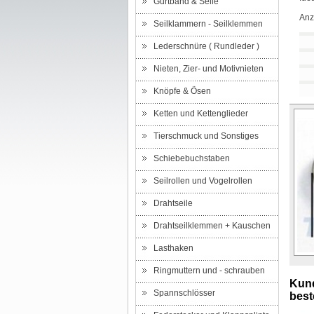
Gurtband & Seile
Anz
Seilklammern - Seilklemmen
Lederschnüre ( Rundleder )
Nieten, Zier- und Motivnieten
Knöpfe & Ösen
Ketten und Kettenglieder
Tierschmuck und Sonstiges
Schiebebuchstaben
Seilrollen und Vogelrollen
Drahtseile
Drahtseilklemmen + Kauschen
Lasthaken
Ringmuttern und - schrauben
Kund
Spannschlösser
beste