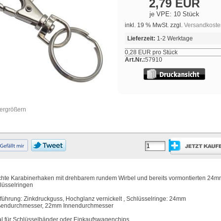
2,79 EUR
je VPE: 10 Stück
inkl. 19 % MwSt. zzgl.
Versandkoste
Lieferzeit:
1-2 Werktage
0,28 EUR pro Stück
Art.Nr.:
57910
vergrößern
chte Karabinerhaken mit drehbarem rundem Wirbel und bereits vormontierten 24
lüsselringen
führung: Zinkdruckguss, Hochglanz vernickelt , Schlüsselringe: 24mm
endurchmesser, 22mm Innendurchmesser
al für Schlüsselbänder oder Einkaufswagenchips