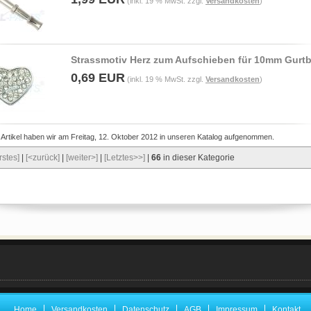
(inkl. 19 % MwSt. zzgl.
Versandkosten
)
Strassmotiv Herz zum Aufschieben für 10mm Gurt
0,69 EUR
(inkl. 19 % MwSt. zzgl.
Versandkosten
)
 Artikel haben wir am Freitag, 12. Oktober 2012 in unseren Katalog aufgenommen.
rstes]
|
[<zurück]
|
[weiter>]
|
[Letztes>>]
|
66
in dieser Kategorie
Home
Versandkosten
Datenschutz
AGB
Impressum
Kontakt