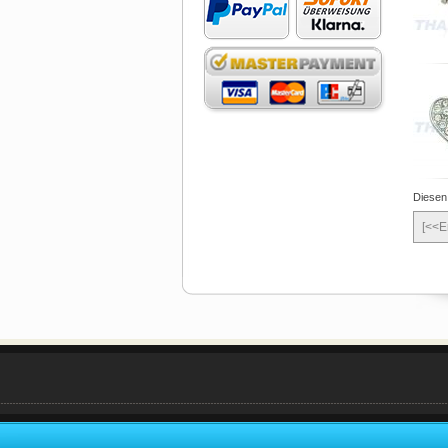
Diesen
[<<E