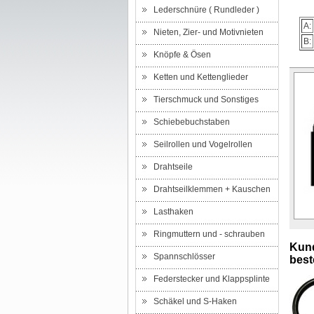
Lederschnüre ( Rundleder )
A:
Nieten, Zier- und Motivnieten
B:
Knöpfe & Ösen
Ketten und Kettenglieder
Tierschmuck und Sonstiges
Schiebebuchstaben
Seilrollen und Vogelrollen
Drahtseile
Drahtseilklemmen + Kauschen
Lasthaken
Ringmuttern und - schrauben
Kund
Spannschlösser
beste
Federstecker und Klappsplinte
Schäkel und S-Haken