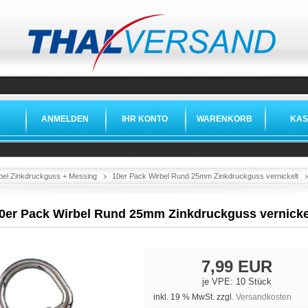
ANMELDEN
IHR KONTO
WARENKORB
KAS
bel Zinkdruckguss + Messing
10er Pack Wirbel Rund 25mm Zinkdruckguss vernickelt
0er Pack Wirbel Rund 25mm Zinkdruckguss vernicke
7,99 EUR
je VPE: 10 Stück
inkl. 19 % MwSt. zzgl.
Versandkosten