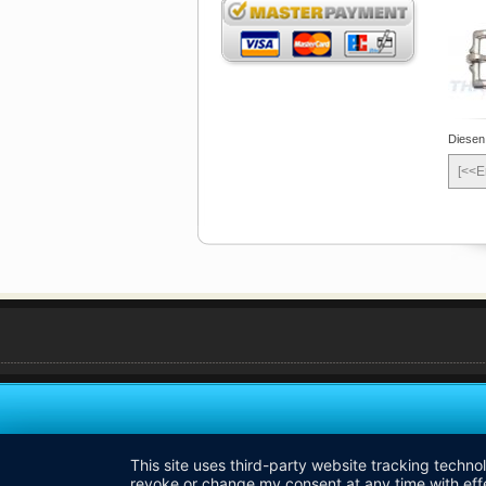
Diesen
[<<E
This site uses third-party website tracking techno
revoke or change my consent at any time with effe