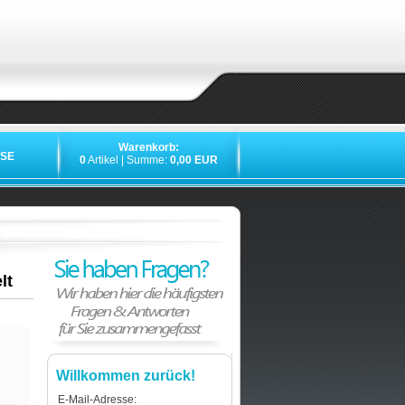
Warenkorb:
SE
0
Artikel | Summe:
0,00 EUR
»
»
»
lt
Willkommen zurück!
E-Mail-Adresse: