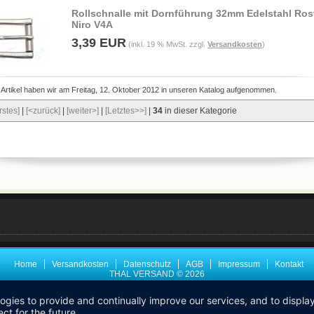
Rollschnalle mit Dornführung 32mm Edelstahl Rost
Niro V4A
3,39 EUR
(inkl. 19 % MwSt. zzgl.
Versandkosten
)
 Artikel haben wir am Freitag, 12. Oktober 2012 in unseren Katalog aufgenommen.
rstes]
|
[<zurück]
|
[weiter>]
|
[Letztes>>]
|
34
in dieser Kategorie
Home
Versandkosten
Datenschutz
AGB
Impressum
Kontakt
THAL VERSAND © 2026
logies to provide and continually improve our services, and to displ
ct for the future.