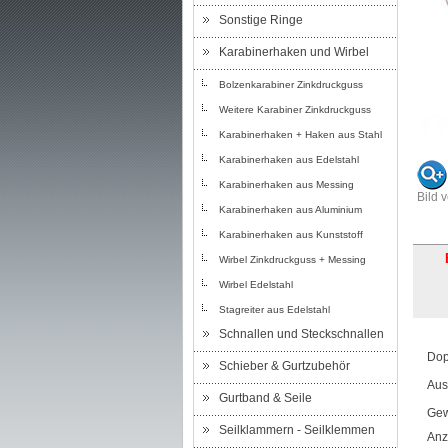
Sonstige Ringe
Karabinerhaken und Wirbel
Bolzenkarabiner Zinkdruckguss
Weitere Karabiner Zinkdruckguss
Karabinerhaken + Haken aus Stahl
Karabinerhaken aus Edelstahl
Karabinerhaken aus Messing
Bild 
Karabinerhaken aus Aluminium
Karabinerhaken aus Kunststoff
Wirbel Zinkdruckguss + Messing
Wirbel Edelstahl
Stagreiter aus Edelstahl
Schnallen und Steckschnallen
Dop
Schieber & Gurtzubehör
Aus
Gurtband & Seile
Gew
Seilklammern - Seilklemmen
Anz