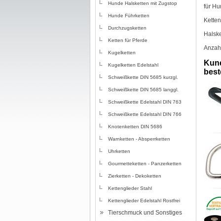
Hunde Halsketten mit Zugstop
für Hu
Hunde Führketten
Ketten
Durchzugsketten
Halsk
Ketten für Pferde
Anzahl
Kugelketten
Kund
Kugelketten Edelstahl
beste
Schweißkette DIN 5685 kurzgl.
Schweißkette DIN 5685 langgl.
Schweißkette Edelstahl DIN 763
Schweißkette Edelstahl DIN 766
Knotenketten DIN 5686
Warnketten - Absperrketten
Uhrketten
Gourmetteketten - Panzerketten
Zierketten - Dekoketten
Kettenglieder Stahl
Kettenglieder Edelstahl Rostfrei
Tierschmuck und Sonstiges