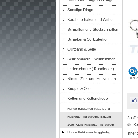
Halbrunde Ringe / D-Ringe
Sonstige Ringe
Karabinerhaken und Wirbel
Schnallen und Steckschnallen
Schieber & Gurtzubehör
Gurtband & Seile
Seilklammern - Seilklemmen
Lederschnüre ( Rundleder )
Bild 
Nieten, Zier- und Motivnieten
Knöpfe & Ösen
Ketten und Kettenglieder
Hunde Halsketten kurzgliedrig
Halsketten kurzgliedrig Einzeln
Ausfü
die Ke
10er Packs Halsketten kurzgliedr
Hunde Halsketten langgliedrig
Innen