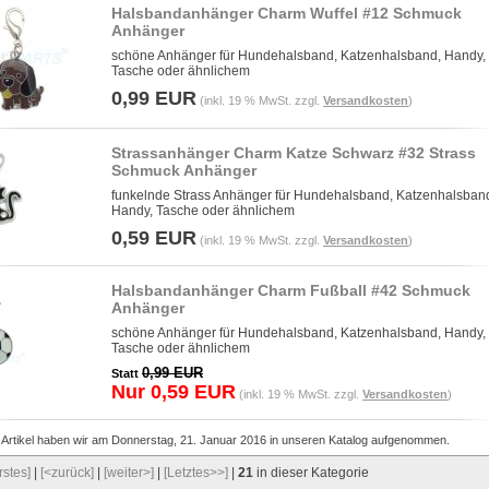
Halsbandanhänger Charm Wuffel #12 Schmuck
Anhänger
schöne Anhänger für Hundehalsband, Katzenhalsband, Handy,
Tasche oder ähnlichem
0,99 EUR
(inkl. 19 % MwSt. zzgl.
Versandkosten
)
Strassanhänger Charm Katze Schwarz #32 Strass
Schmuck Anhänger
funkelnde Strass Anhänger für Hundehalsband, Katzenhalsban
Handy, Tasche oder ähnlichem
0,59 EUR
(inkl. 19 % MwSt. zzgl.
Versandkosten
)
Halsbandanhänger Charm Fußball #42 Schmuck
Anhänger
schöne Anhänger für Hundehalsband, Katzenhalsband, Handy,
Tasche oder ähnlichem
0,99 EUR
Statt
Nur 0,59 EUR
(inkl. 19 % MwSt. zzgl.
Versandkosten
)
 Artikel haben wir am Donnerstag, 21. Januar 2016 in unseren Katalog aufgenommen.
rstes]
|
[<zurück]
|
[weiter>]
|
[Letztes>>]
|
21
in dieser Kategorie