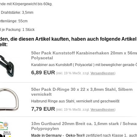
nde mit Körpergewicht bis 60kg.
 Drahtstärke: 3,5mm
ettenlänge: 55cm
 je Packung: 1 Stück
en, die diesen Artikel kauften, haben auch folgende Artikel
llt:
50er Pack Kunststoff Karabinerhaken 20mm x 56
Polyacetal
Karabiner aus Kunststoff ( Polyacetal ) mit beweglicher gerade
6,89 EUR
(inkl. 19 % MwSt. zzgl.
Versandkosten
)
50er Pack D-Ringe 30 x 22 x 3,8mm Stahl, Silbern
vernickelt
Halbrund Ringe aus Stahl, vernickelt und geschweißt
7,79 EUR
(inkl. 19 % MwSt. zzgl.
Versandkosten
)
10m Gurtband 20mm Breit ca. 1,6mm stark / Schwa
Polypropylen
Made in Germany -
Oeko-Tex®
zertifiziert nach Klasse 1, auch