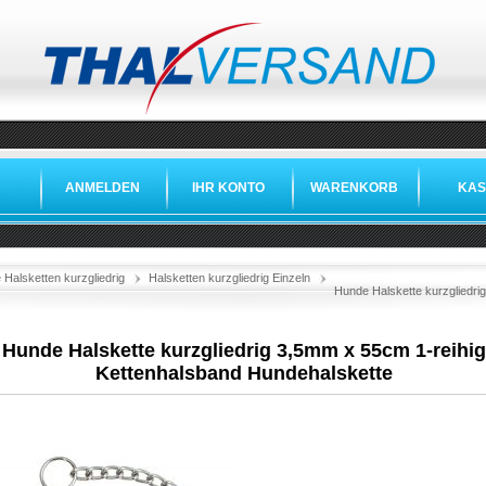
ANMELDEN
IHR KONTO
WARENKORB
KAS
»
»
»
»
Halsketten kurzgliedrig
Halsketten kurzgliedrig Einzeln
Hunde Halskette kurzgliedri
Hunde Halskette kurzgliedrig 3,5mm x 55cm 1-reihig
Kettenhalsband Hundehalskette