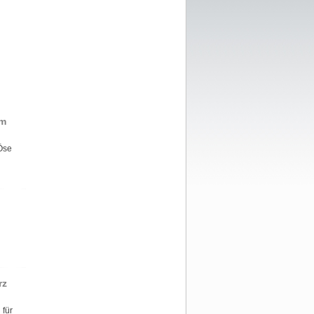
mm
 Öse
rz
 für