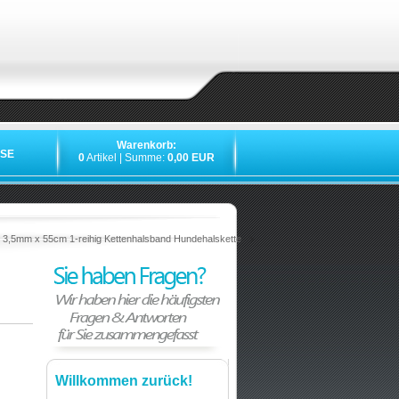
Warenkorb:
SE
0
Artikel | Summe:
0,00 EUR
g 3,5mm x 55cm 1-reihig Kettenhalsband Hundehalskette
Willkommen zurück!