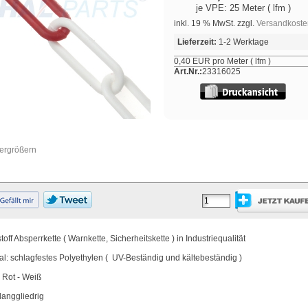
je VPE: 25 Meter ( lfm )
inkl. 19 % MwSt. zzgl.
Versandkoste
Lieferzeit:
1-2 Werktage
0,40 EUR pro Meter ( lfm )
Art.Nr.:
23316025
vergrößern
toff Absperrkette ( Warnkette, Sicherheitskette ) in Industriequalität
al: schlagfestes Polyethylen ( UV-Beständig und kältebeständig )
 Rot - Weiß
langgliedrig