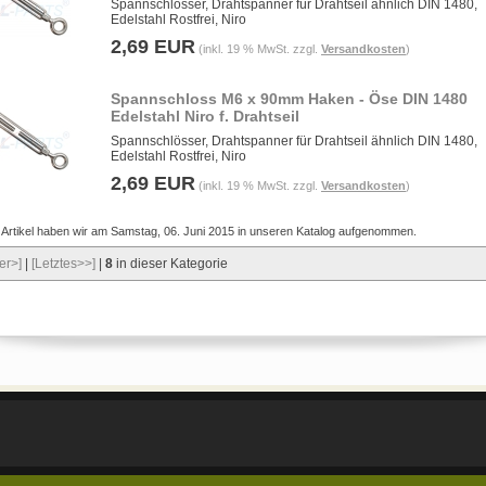
Spannschlösser, Drahtspanner für Drahtseil ähnlich DIN 1480,
Edelstahl Rostfrei, Niro
2,69 EUR
(inkl. 19 % MwSt. zzgl.
Versandkosten
)
Spannschloss M6 x 90mm Haken - Öse DIN 1480
Edelstahl Niro f. Drahtseil
Spannschlösser, Drahtspanner für Drahtseil ähnlich DIN 1480,
Edelstahl Rostfrei, Niro
2,69 EUR
(inkl. 19 % MwSt. zzgl.
Versandkosten
)
 Artikel haben wir am Samstag, 06. Juni 2015 in unseren Katalog aufgenommen.
er>]
|
[Letztes>>]
|
8
in dieser Kategorie