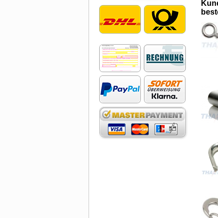
Kund
beste