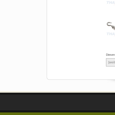
Diesen
[weit