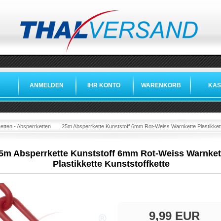
ANMELDEN
IHR KONTO
WARENKORB
KAS
tten - Absperrketten
25m Absperrkette Kunststoff 6mm Rot-Weiss Warnkette Plastikkett
5m Absperrkette Kunststoff 6mm Rot-Weiss Warnket
Plastikkette Kunststoffkette
9,99 EUR