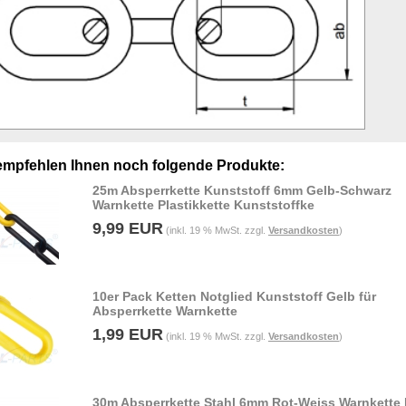
empfehlen Ihnen noch folgende Produkte:
25m Absperrkette Kunststoff 6mm Gelb-Schwarz
Warnkette Plastikkette Kunststoffke
9,99 EUR
(inkl. 19 % MwSt. zzgl.
Versandkosten
)
10er Pack Ketten Notglied Kunststoff Gelb für
Absperrkette Warnkette
1,99 EUR
(inkl. 19 % MwSt. zzgl.
Versandkosten
)
30m Absperrkette Stahl 6mm Rot-Weiss Warnkette 