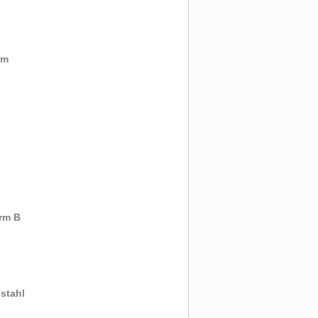
mm
rm B
stahl