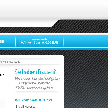
Warenkorb:
SE
0
Artikel | Summe:
0,00 EUR
»
»
»
e Kunststoffkette
te
Willkommen zurück!
E-Mail-Adresse: