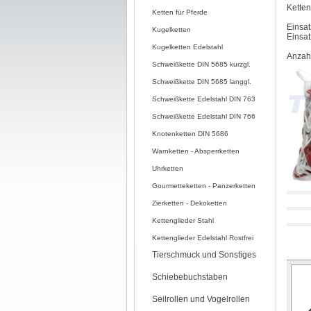
Ketten
Ketten für Pferde
Einsat
Kugelketten
Einsat
Kugelketten Edelstahl
Anzahl
Schweißkette DIN 5685 kurzgl.
Schweißkette DIN 5685 langgl.
Schweißkette Edelstahl DIN 763
Schweißkette Edelstahl DIN 766
Knotenketten DIN 5686
Warnketten - Absperrketten
Uhrketten
Gourmetteketten - Panzerketten
Zierketten - Dekoketten
Kettenglieder Stahl
Kettenglieder Edelstahl Rostfrei
Tierschmuck und Sonstiges
Schiebebuchstaben
Seilrollen und Vogelrollen