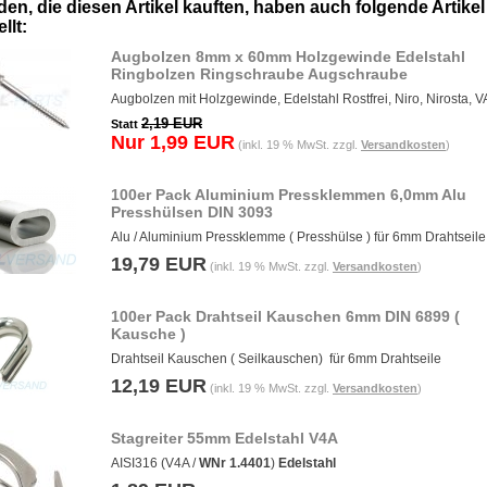
en, die diesen Artikel kauften, haben auch folgende Artikel
llt:
Augbolzen 8mm x 60mm Holzgewinde Edelstahl
Ringbolzen Ringschraube Augschraube
Augbolzen mit Holzgewinde, Edelstahl Rostfrei, Niro, Nirosta, 
2,19 EUR
Statt
Nur 1,99 EUR
(inkl. 19 % MwSt. zzgl.
Versandkosten
)
100er Pack Aluminium Pressklemmen 6,0mm Alu
Presshülsen DIN 3093
Alu / Aluminium Pressklemme ( Presshülse ) für 6mm Drahtseile
19,79 EUR
(inkl. 19 % MwSt. zzgl.
Versandkosten
)
100er Pack Drahtseil Kauschen 6mm DIN 6899 (
Kausche )
Drahtseil Kauschen ( Seilkauschen) für 6mm Drahtseile
12,19 EUR
(inkl. 19 % MwSt. zzgl.
Versandkosten
)
Stagreiter 55mm Edelstahl V4A
AISI316 (V4A /
WNr 1.4401
)
Edelstahl