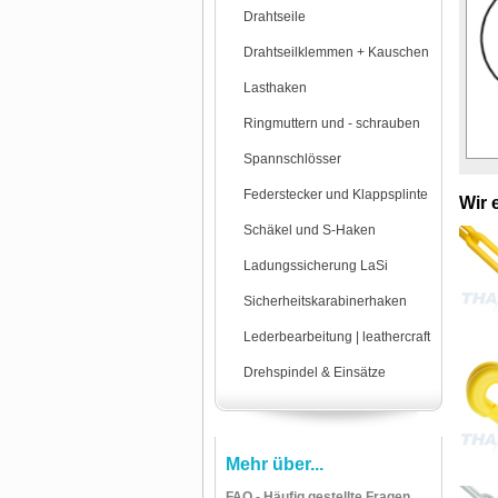
Drahtseile
Drahtseilklemmen + Kauschen
Lasthaken
Ringmuttern und - schrauben
Spannschlösser
Federstecker und Klappsplinte
Wir 
Schäkel und S-Haken
Ladungssicherung LaSi
Sicherheitskarabinerhaken
Lederbearbeitung | leathercraft
Drehspindel & Einsätze
Mehr über...
FAQ - Häufig gestellte Fragen