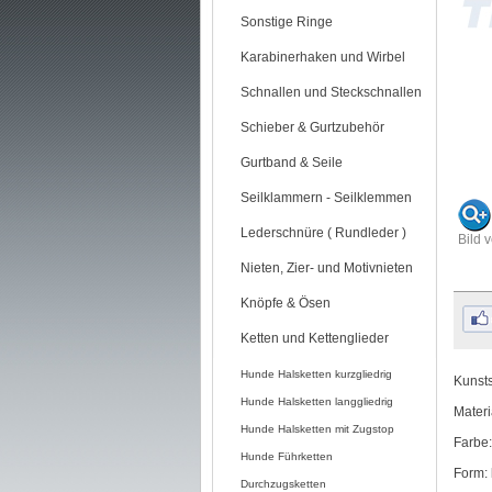
Sonstige Ringe
Karabinerhaken und Wirbel
Schnallen und Steckschnallen
Schieber & Gurtzubehör
Gurtband & Seile
Seilklammern - Seilklemmen
Lederschnüre ( Rundleder )
Bild 
Nieten, Zier- und Motivnieten
Knöpfe & Ösen
Ketten und Kettenglieder
Hunde Halsketten kurzgliedrig
Kunsts
Hunde Halsketten langgliedrig
Materi
Hunde Halsketten mit Zugstop
Farbe:
Hunde Führketten
Form: 
Durchzugsketten