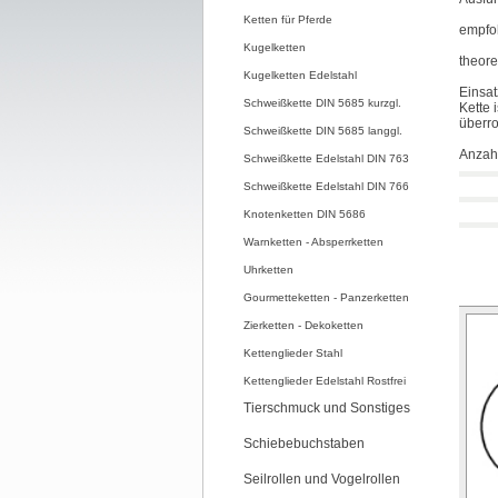
Ketten für Pferde
empfoh
Kugelketten
theore
Kugelketten Edelstahl
Einsat
Schweißkette DIN 5685 kurzgl.
Kette 
überro
Schweißkette DIN 5685 langgl.
Anzahl
Schweißkette Edelstahl DIN 763
Schweißkette Edelstahl DIN 766
Knotenketten DIN 5686
Warnketten - Absperrketten
Uhrketten
Gourmetteketten - Panzerketten
Zierketten - Dekoketten
Kettenglieder Stahl
Kettenglieder Edelstahl Rostfrei
Tierschmuck und Sonstiges
Schiebebuchstaben
Seilrollen und Vogelrollen