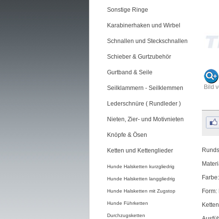
Sonstige Ringe
Karabinerhaken und Wirbel
Schnallen und Steckschnallen
Schieber & Gurtzubehör
Gurtband & Seile
Bild 
Seilklammern - Seilklemmen
Lederschnüre ( Rundleder )
Nieten, Zier- und Motivnieten
Knöpfe & Ösen
Rundst
Ketten und Kettenglieder
Materi
Hunde Halsketten kurzgliedrig
Farbe:
Hunde Halsketten langgliedrig
Form: 
Hunde Halsketten mit Zugstop
Hunde Führketten
Ketten
Durchzugsketten
Ausfü