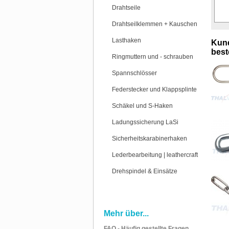
Drahtseile
Drahtseilklemmen + Kauschen
Lasthaken
Kund
beste
Ringmuttern und - schrauben
Spannschlösser
Federstecker und Klappsplinte
Schäkel und S-Haken
Ladungssicherung LaSi
Sicherheitskarabinerhaken
Lederbearbeitung | leathercraft
Drehspindel & Einsätze
Mehr über...
FAQ - Häufig gestellte Fragen