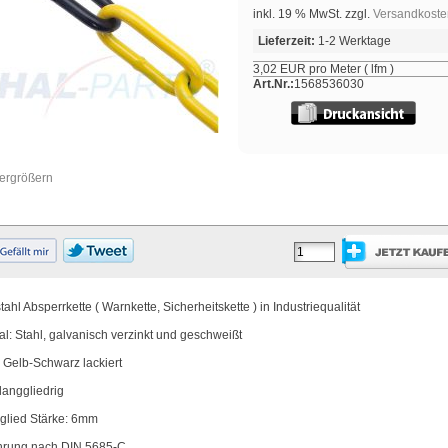
inkl. 19 % MwSt. zzgl.
Versandkoste
Lieferzeit:
1-2 Werktage
3,02 EUR pro Meter ( lfm )
Art.Nr.:
1568536030
vergrößern
ahl Absperrkette ( Warnkette, Sicherheitskette ) in Industriequalität
al: Stahl, galvanisch verzinkt und geschweißt
 Gelb-Schwarz lackiert
langgliedrig
glied Stärke: 6mm
hrung nach DIN 5685-C