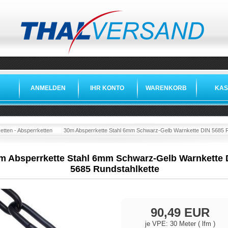
ANMELDEN
IHR KONTO
WARENKORB
KAS
tten - Absperrketten
30m Absperrkette Stahl 6mm Schwarz-Gelb Warnkette DIN 5685 R
m Absperrkette Stahl 6mm Schwarz-Gelb Warnkette 
5685 Rundstahlkette
90,49 EUR
je VPE: 30 Meter ( lfm )