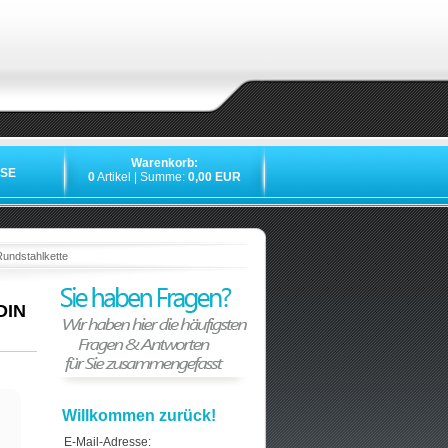
Warenkorb:
SE
0
Artikel | Summe:
0,00 EUR
»
»
»
undstahlkette
DIN
Willkommen zurück!
E-Mail-Adresse: