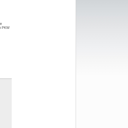
ie
em PKW