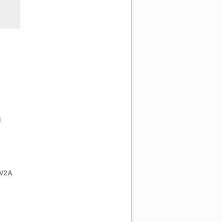
d
 V2A