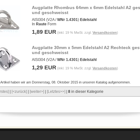
Augplatte Rhombus 64mm x 6mm Edelstahl A2 ges
und geschweisst
AISI304 (V2A /
WNr 1.4301
)
Edelstahl
In
Raute
Form
1,89 EUR
(inkl. 19 % MwSt. zzgl.
Versandkosten
)
Augplatte 30mm x 5mm Edelstahl A2 Rechteck ges
und geschweisst
AISI304 (V2A /
WNr 1.4301
)
Edelstahl
1,29 EUR
(inkl. 19 % MwSt. zzgl.
Versandkosten
)
 Artikel haben wir am Donnerstag, 08. Oktober 2015 in unseren Katalog aufgenommen.
rstes]
|
[<zurück]
|
[weiter>]
|
[Letztes>>]
|
8
in dieser Kategorie