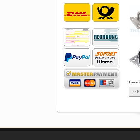
Diesen
[<<E