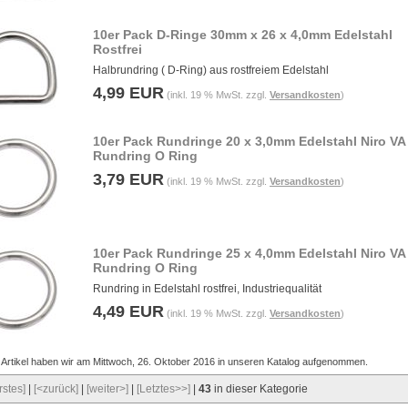
10er Pack D-Ringe 30mm x 26 x 4,0mm Edelstahl
Rostfrei
Halbrundring ( D-Ring) aus rostfreiem Edelstahl
4,99 EUR
(inkl. 19 % MwSt. zzgl.
Versandkosten
)
10er Pack Rundringe 20 x 3,0mm Edelstahl Niro VA
Rundring O Ring
3,79 EUR
(inkl. 19 % MwSt. zzgl.
Versandkosten
)
10er Pack Rundringe 25 x 4,0mm Edelstahl Niro VA
Rundring O Ring
Rundring in Edelstahl rostfrei, Industriequalität
4,49 EUR
(inkl. 19 % MwSt. zzgl.
Versandkosten
)
 Artikel haben wir am Mittwoch, 26. Oktober 2016 in unseren Katalog aufgenommen.
rstes]
|
[<zurück]
|
[weiter>]
|
[Letztes>>]
|
43
in dieser Kategorie