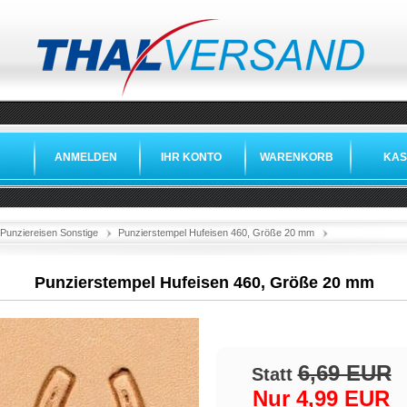
ANMELDEN
IHR KONTO
WARENKORB
KAS
»
»
»
Punziereisen Sonstige
Punzierstempel Hufeisen 460, Größe 20 mm
Punzierstempel Hufeisen 460, Größe 20 mm
6,69 EUR
Statt
Nur 4,99 EUR