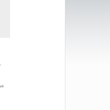
:
elt