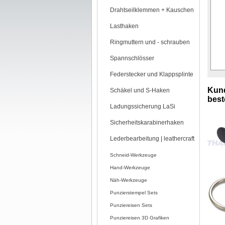
Drahtseilklemmen + Kauschen
Lasthaken
Ringmuttern und - schrauben
Spannschlösser
Federstecker und Klappsplinte
Kund
Schäkel und S-Haken
beste
Ladungssicherung LaSi
Sicherheitskarabinerhaken
Lederbearbeitung | leathercraft
Schneid-Werkzeuge
Hand-Werkzeuge
Näh-Werkzeuge
Punzierstempel Sets
Punziereisen Sets
Punziereisen 3D Grafiken