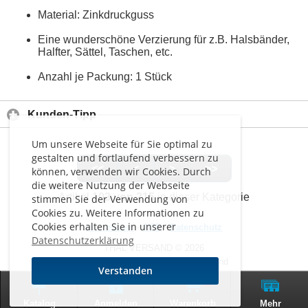
Material: Zinkdruckguss
Eine wunderschöne Verzierung für z.B. Halsbänder,
Halfter, Sättel, Taschen, etc.
Anzahl je Packung: 1 Stück
Kunden-Tipp
Um unsere Webseite für Sie optimal zu
gestalten und fortlaufend verbessern zu
<<
<
>
>>
können, verwenden wir Cookies. Durch
die weitere Nutzung der Webseite
Artikel
103 von 215
in dieser Kategorie
stimmen Sie der Verwendung von
Cookies zu. Weitere Informationen zu
Cookies erhalten Sie in unserer
Impressum
-
AGB
-
Datenschutz
Datenschutzerklärung
THAL VERSAND © 2026
Alle Preise inkl. MwSt. zzgl. Versand
Verstanden
0
Zur klassischen Website
Katalog
Anmelden
Warenkorb
Mehr