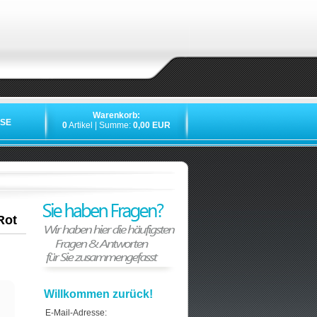
Warenkorb:
SE
0
Artikel | Summe:
0,00 EUR
Rot
Willkommen zurück!
E-Mail-Adresse: