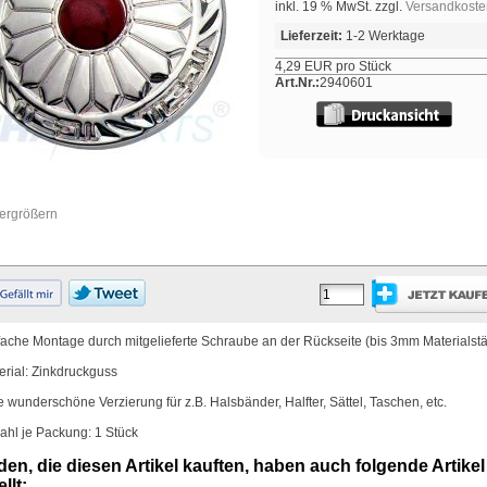
inkl. 19 % MwSt. zzgl.
Versandkoste
Lieferzeit:
1-2 Werktage
4,29 EUR pro Stück
Art.Nr.:
2940601
vergrößern
fache Montage durch mitgelieferte Schraube an der Rückseite (bis 3mm Materialstä
erial: Zinkdruckguss
e wunderschöne Verzierung für z.B. Halsbänder, Halfter, Sättel, Taschen, etc.
ahl je Packung: 1 Stück
en, die diesen Artikel kauften, haben auch folgende Artikel
llt: