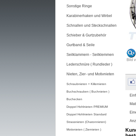
Sonstige Ringe
Karabinerhaken und Wirbel
Schnallen und Steckschnallen
Schieber & Gurtzubehör
Gurtband & Seile
Seilklammern - Seilklemmen
Bild 
Lederschnüre ( Rundleder )
Nieten, Zier- und Motivnieten
Schraubnieten + Killernieten
Buchschrauben ( Buchnieten )
Ein
Buchecken
Mat
Doppel Hohlnieten PREMIUM
Ein
Doppel Hohlnieten Standard
Anz
Strassnieten (Chatonnieten)
Kund
Motivnieten ( Ziernieten )
beste