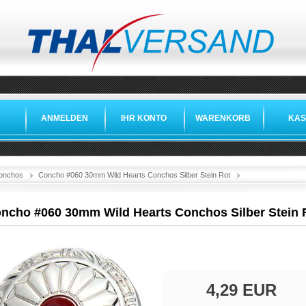
ANMELDEN
IHR KONTO
WARENKORB
KAS
»
»
»
onchos
Concho #060 30mm Wild Hearts Conchos Silber Stein Rot
ncho #060 30mm Wild Hearts Conchos Silber Stein 
4,29 EUR