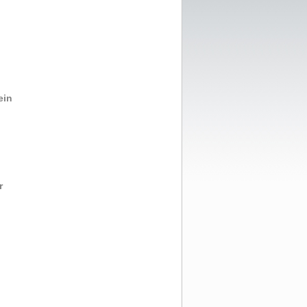
ein
r