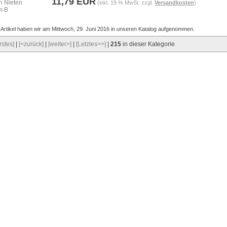
11,79 EUR
(inkl. 19 % MwSt. zzgl.
Versandkosten
)
 Artikel haben wir am Mittwoch, 29. Juni 2016 in unseren Katalog aufgenommen.
rstes]
|
[<zurück]
|
[weiter>]
|
[Letztes>>]
|
215
in dieser Kategorie