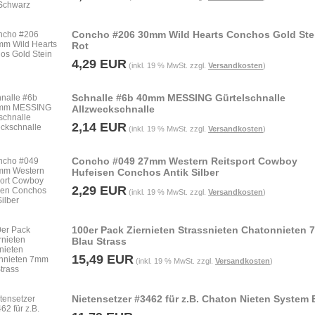
Concho #206 30mm Wild Hearts Conchos Gold Ste
Rot
4,29 EUR
(inkl. 19 % MwSt. zzgl.
Versandkosten
)
Schnalle #6b 40mm MESSING Gürtelschnalle
Allzweckschnalle
2,14 EUR
(inkl. 19 % MwSt. zzgl.
Versandkosten
)
Concho #049 27mm Western Reitsport Cowboy
Hufeisen Conchos Antik Silber
2,29 EUR
(inkl. 19 % MwSt. zzgl.
Versandkosten
)
100er Pack Ziernieten Strassnieten Chatonnieten
Blau Strass
15,49 EUR
(inkl. 19 % MwSt. zzgl.
Versandkosten
)
Nietensetzer #3462 für z.B. Chaton Nieten System 