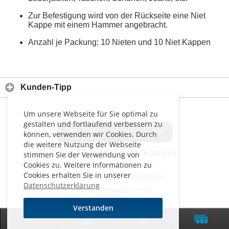
Zur Befestigung wird von der Rückseite eine Niet
Kappe mit einem Hammer angebracht.
Anzahl je Packung: 10 Nieten und 10 Niet Kappen
Kunden-Tipp
Um unsere Webseite für Sie optimal zu
gestalten und fortlaufend verbessern zu
<<
<
>
>>
können, verwenden wir Cookies. Durch
die weitere Nutzung der Webseite
Artikel
4 von 16
in dieser Kategorie
stimmen Sie der Verwendung von
Cookies zu. Weitere Informationen zu
Cookies erhalten Sie in unserer
Impressum
-
AGB
-
Datenschutz
Datenschutzerklärung
THAL VERSAND © 2026
Alle Preise inkl. MwSt. zzgl. Versand
Verstanden
0
Zur klassischen Website