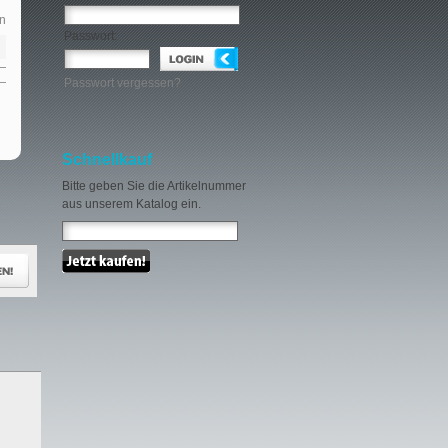
n
Passwort:
Passwort vergessen?
Schnellkauf
Bitte geben Sie die Artikelnummer
aus unserem Katalog ein.