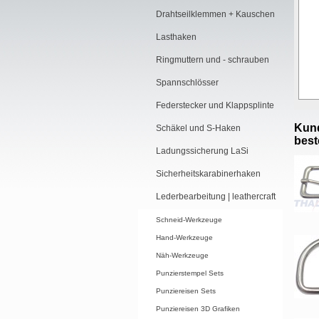
Drahtseilklemmen + Kauschen
Lasthaken
Ringmuttern und - schrauben
Spannschlösser
Federstecker und Klappsplinte
Kund
Schäkel und S-Haken
beste
Ladungssicherung LaSi
Sicherheitskarabinerhaken
Lederbearbeitung | leathercraft
Schneid-Werkzeuge
Hand-Werkzeuge
Näh-Werkzeuge
Punzierstempel Sets
Punziereisen Sets
Punziereisen 3D Grafiken