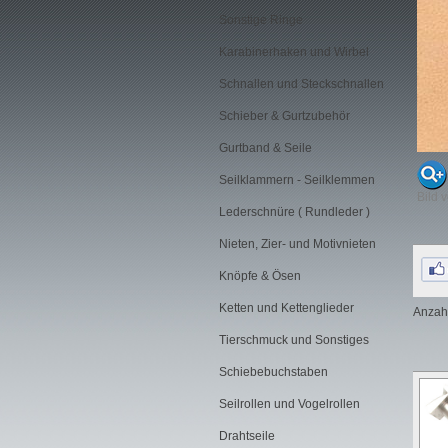
Sonstige Ringe
Karabinerhaken und Wirbel
Schnallen und Steckschnallen
Schieber & Gurtzubehör
Gurtband & Seile
Seilklammern - Seilklemmen
Bild 
Lederschnüre ( Rundleder )
Nieten, Zier- und Motivnieten
Knöpfe & Ösen
Ketten und Kettenglieder
Anzahl
Tierschmuck und Sonstiges
Schiebebuchstaben
Seilrollen und Vogelrollen
Drahtseile