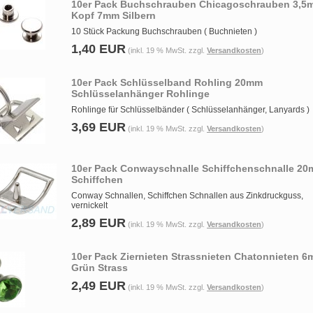
10er Pack Buchschrauben Chicagoschrauben 3,5
Kopf 7mm Silbern
10 Stück Packung Buchschrauben ( Buchnieten )
1,40 EUR
(inkl. 19 % MwSt. zzgl.
Versandkosten
)
10er Pack Schlüsselband Rohling 20mm
Schlüsselanhänger Rohlinge
Rohlinge für Schlüsselbänder ( Schlüsselanhänger, Lanyards )
3,69 EUR
(inkl. 19 % MwSt. zzgl.
Versandkosten
)
10er Pack Conwayschnalle Schiffchenschnalle 2
Schiffchen
Conway Schnallen, Schiffchen Schnallen aus Zinkdruckguss,
vernickelt
2,89 EUR
(inkl. 19 % MwSt. zzgl.
Versandkosten
)
10er Pack Ziernieten Strassnieten Chatonnieten 
Grün Strass
2,49 EUR
(inkl. 19 % MwSt. zzgl.
Versandkosten
)