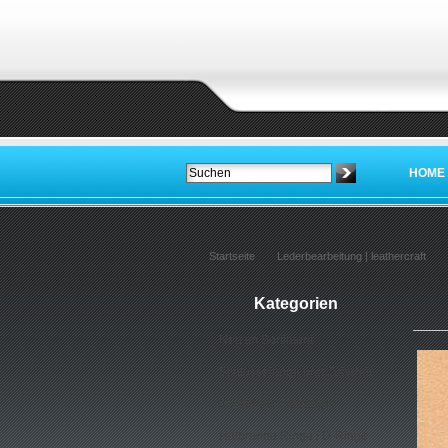
HOME
Startseite
Lederbearbeitung | leathercraft
Kategorien
Neu im Sortiment
Schlüsselringe und Zubehör
Rundringe / O-Ringe
Halbrunde Ringe / D-Ringe