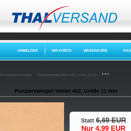
ANMELDEN
IHR KONTO
WARENKORB
KAS
»
»
»
Punziereisen Sonstige
Punzierstempel Veiner 402, Größe 11 mm
Punzierstempel Veiner 402, Größe 11 mm
6,69 EUR
Statt
Nur 4,99 EUR