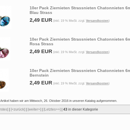
10er Pack Ziernieten Strassnieten Chatonnieten 
Blau Strass
2,49 EUR
(inkl. 19 % MwSt. zzgl.
Versandkosten
)
10er Pack Ziernieten Strassnieten Chatonnieten 
Rosa Strass
2,49 EUR
(inkl. 19 % MwSt. zzgl.
Versandkosten
)
10er Pack Ziernieten Strassnieten Chatonnieten 
Bernstein
2,49 EUR
(inkl. 19 % MwSt. zzgl.
Versandkosten
)
 Artikel haben wir am Mittwoch, 26. Oktober 2016 in unseren Katalog aufgenommen.
rstes]
|
[<zurück]
|
[weiter>]
|
[Letztes>>]
|
43
in dieser Kategorie