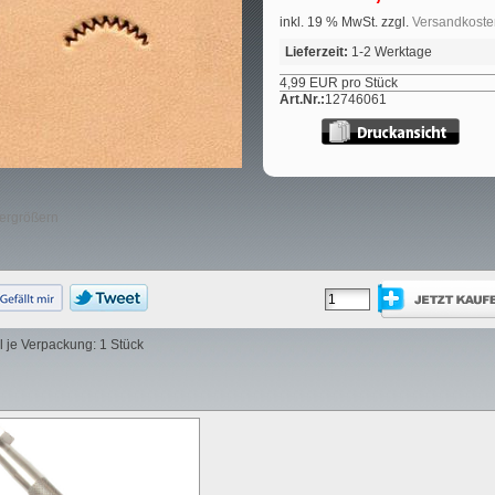
inkl. 19 % MwSt. zzgl.
Versandkoste
Lieferzeit:
1-2 Werktage
4,99 EUR pro Stück
Art.Nr.:
12746061
vergrößern
 je Verpackung: 1 Stück