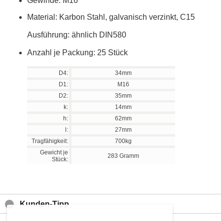
Gewinde: M16
Material: Karbon Stahl, galvanisch verzinkt, C15
Ausführung: ähnlich DIN580
Anzahl je Packung: 25 Stück
D4:
34mm
D1:
M16
D2:
35mm
k:
14mm
h:
62mm
l:
27mm
Tragfähigkeit:
700kg
Gewicht je
283 Gramm
Stück:
Kunden-Tipp