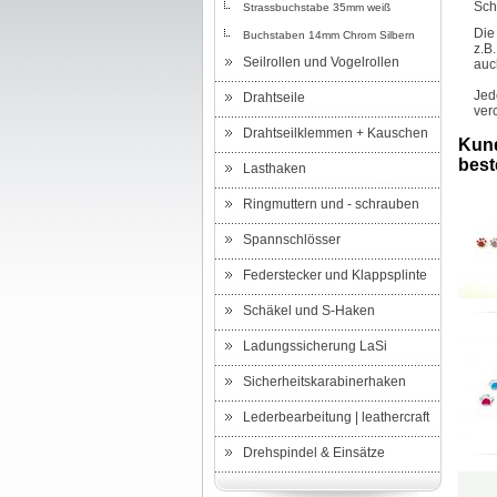
Sch
Strassbuchstabe 35mm weiß
Die
Buchstaben 14mm Chrom Silbern
z.B
Seilrollen und Vogelrollen
auc
Jed
Drahtseile
ver
Drahtseilklemmen + Kauschen
Kund
beste
Lasthaken
Ringmuttern und - schrauben
Spannschlösser
Federstecker und Klappsplinte
Schäkel und S-Haken
Ladungssicherung LaSi
Sicherheitskarabinerhaken
Lederbearbeitung | leathercraft
Drehspindel & Einsätze