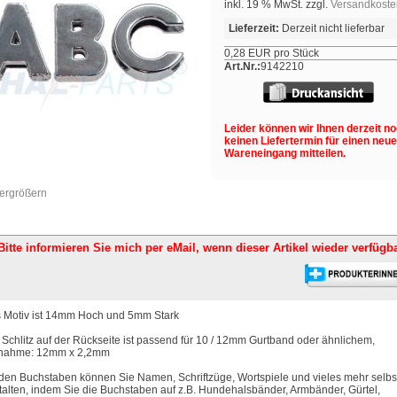
inkl. 19 % MwSt. zzgl.
Versandkoste
Lieferzeit:
Derzeit nicht lieferbar
0,28 EUR pro Stück
Art.Nr.:
9142210
Leider können wir Ihnen derzeit n
keinen Liefertermin für einen neu
Wareneingang mitteilen.
vergrößern
Bitte informieren Sie mich per eMail,
wenn dieser Artikel wieder verfügba
 Motiv ist 14mm Hoch und 5mm Stark
 Schlitz auf der Rückseite ist passend für 10 / 12mm Gurtband oder ähnlichem,
nahme: 12mm x 2,2mm
 den Buchstaben können Sie Namen, Schriftzüge, Wortspiele und vieles mehr selbs
talten, indem Sie die Buchstaben auf z.B. Hundehalsbänder, Armbänder, Gürtel,