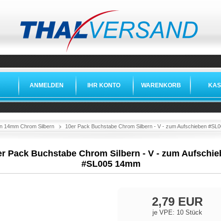
ANMELDEN
IHR KONTO
WARENKORB
KAS
n 14mm Chrom Silbern
10er Pack Buchstabe Chrom Silbern - V - zum Aufschieben #S
er Pack Buchstabe Chrom Silbern - V - zum Aufschi
#SL005 14mm
2,79 EUR
je VPE: 10 Stück