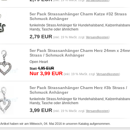
(inkl. 19 % MwSt. zzgl.
Versandkosten
)
5er Pack Strassanhänger Charm Katze #32 Strass
Schmuck Anhänger
funkelnde Strass Anhänger für Hundehalsband, Katzenhalsban
Handy, Tasche oder ähnlichem
2,79 EUR
(inkl. 19 % MwSt. zzgl.
Versandkosten
)
5er Pack Strassanhänger Charm Herz 24mm x 24m
Strass / Schmuck Anhänger
Open Heart
4,95 EUR
Statt
Nur 3,99 EUR
(inkl. 19 % MwSt. zzgl.
Versandkosten
)
5er Pack Strassanhänger Charm Herz #3b Strass /
Schmuck Anhänger
funkelnde Strass Anhänger für Hundehalsband, Katzenhalsban
Handy, Tasche oder ähnlichem
3,99 EUR
(inkl. 19 % MwSt. zzgl.
Versandkosten
)
 Artikel haben wir am Mittwoch, 04. Mai 2016 in unseren Katalog aufgenommen.