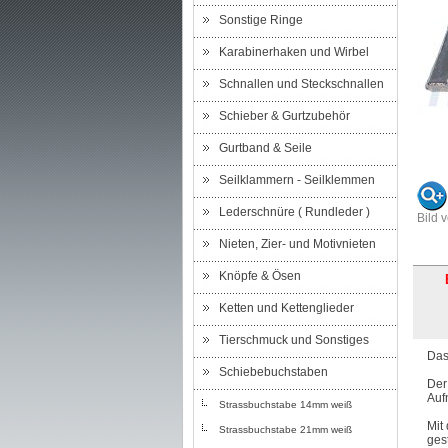
Sonstige Ringe
Karabinerhaken und Wirbel
Schnallen und Steckschnallen
Schieber & Gurtzubehör
Gurtband & Seile
Seilklammern - Seilklemmen
Lederschnüre ( Rundleder )
Bild 
Nieten, Zier- und Motivnieten
Knöpfe & Ösen
Ketten und Kettenglieder
Tierschmuck und Sonstiges
Das
Schiebebuchstaben
Der
Auf
Strassbuchstabe 14mm weiß
Mit
Strassbuchstabe 21mm weiß
ges