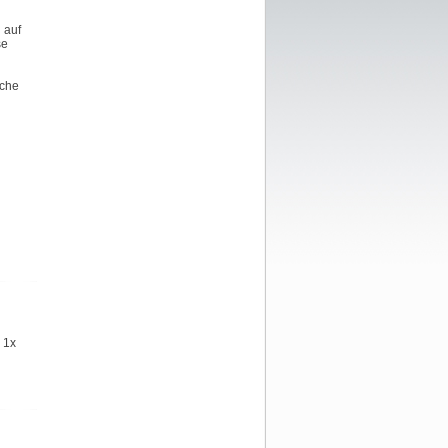
 auf
se
äche
, 1x