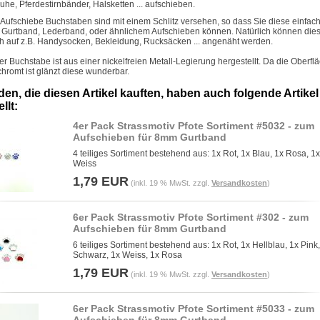
uhe, Pferdestirnbänder, Halsketten ... aufschieben.
 Aufschiebe Buchstaben sind mit einem Schlitz versehen, so dass Sie diese einfach
. Gurtband, Lederband, oder ähnlichem Aufschieben können. Natürlich können die
h auf z.B. Handysocken, Bekleidung, Rucksäcken ... angenäht werden.
er Buchstabe ist aus einer nickelfreien Metall-Legierung hergestellt. Da die Oberfl
chromt ist glänzt diese wunderbar.
en, die diesen Artikel kauften, haben auch folgende Artikel
llt:
4er Pack Strassmotiv Pfote Sortiment #5032 - zum
Aufschieben für 8mm Gurtband
4 teiliges Sortiment bestehend aus: 1x Rot, 1x Blau, 1x Rosa, 1x
Weiss
1,79 EUR
(inkl. 19 % MwSt. zzgl.
Versandkosten
)
6er Pack Strassmotiv Pfote Sortiment #302 - zum
Aufschieben für 8mm Gurtband
6 teiliges Sortiment bestehend aus: 1x Rot, 1x Hellblau, 1x Pink
Schwarz, 1x Weiss, 1x Rosa
1,79 EUR
(inkl. 19 % MwSt. zzgl.
Versandkosten
)
6er Pack Strassmotiv Pfote Sortiment #5033 - zum