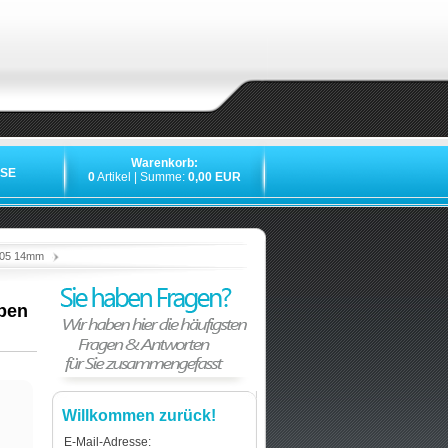
Warenkorb:
SE
0
Artikel | Summe:
0,00 EUR
»
»
»
L005 14mm
eben
Willkommen zurück!
E-Mail-Adresse: