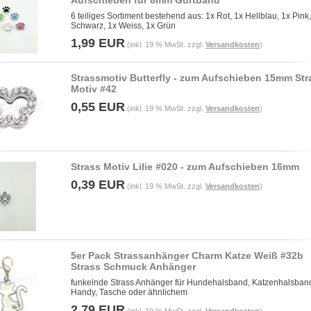
Aufschieben für 8mm Gurtband
6 teiliges Sortiment bestehend aus: 1x Rot, 1x Hellblau, 1x Pink
Schwarz, 1x Weiss, 1x Grün
1,99 EUR
(inkl. 19 % MwSt. zzgl.
Versandkosten
)
Strassmotiv Butterfly - zum Aufschieben 15mm Str
Motiv #42
0,55 EUR
(inkl. 19 % MwSt. zzgl.
Versandkosten
)
Strass Motiv Lilie #020 - zum Aufschieben 16mm
0,39 EUR
(inkl. 19 % MwSt. zzgl.
Versandkosten
)
5er Pack Strassanhänger Charm Katze Weiß #32b
Strass Schmuck Anhänger
funkelnde Strass Anhänger für Hundehalsband, Katzenhalsban
Handy, Tasche oder ähnlichem
2,79 EUR