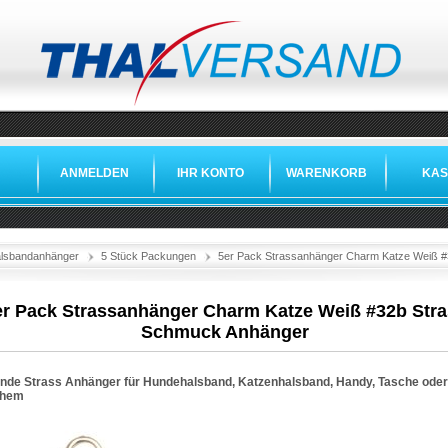
ANMELDEN
IHR KONTO
WARENKORB
KAS
lsbandanhänger
5 Stück Packungen
5er Pack Strassanhänger Charm Katze Weiß 
er Pack Strassanhänger Charm Katze Weiß #32b Str
Schmuck Anhänger
lnde Strass Anhänger für Hundehalsband, Katzenhalsband, Handy, Tasche oder
chem