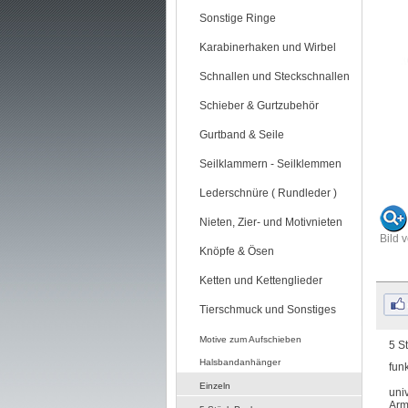
Sonstige Ringe
Karabinerhaken und Wirbel
Schnallen und Steckschnallen
Schieber & Gurtzubehör
Gurtband & Seile
Seilklammern - Seilklemmen
Lederschnüre ( Rundleder )
Nieten, Zier- und Motivnieten
Bild 
Knöpfe & Ösen
Ketten und Kettenglieder
Tierschmuck und Sonstiges
Motive zum Aufschieben
5 S
Halsbandanhänger
fun
Einzeln
uni
Arm