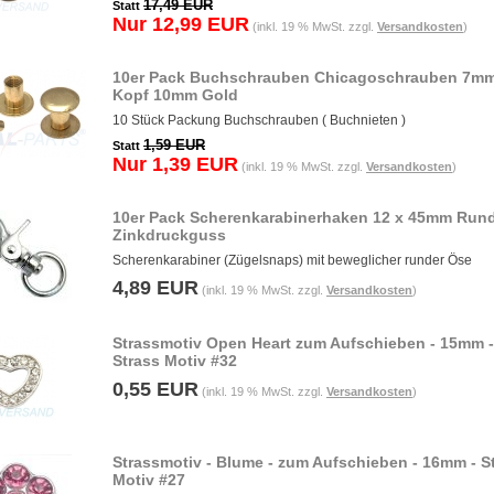
17,49 EUR
Statt
Nur 12,99 EUR
(inkl. 19 % MwSt. zzgl.
Versandkosten
)
10er Pack Buchschrauben Chicagoschrauben 7m
Kopf 10mm Gold
10 Stück Packung Buchschrauben ( Buchnieten )
1,59 EUR
Statt
Nur 1,39 EUR
(inkl. 19 % MwSt. zzgl.
Versandkosten
)
10er Pack Scherenkarabinerhaken 12 x 45mm Run
Zinkdruckguss
Scherenkarabiner (Zügelsnaps) mit beweglicher runder Öse
4,89 EUR
(inkl. 19 % MwSt. zzgl.
Versandkosten
)
Strassmotiv Open Heart zum Aufschieben - 15mm -
Strass Motiv #32
0,55 EUR
(inkl. 19 % MwSt. zzgl.
Versandkosten
)
Strassmotiv - Blume - zum Aufschieben - 16mm - S
Motiv #27