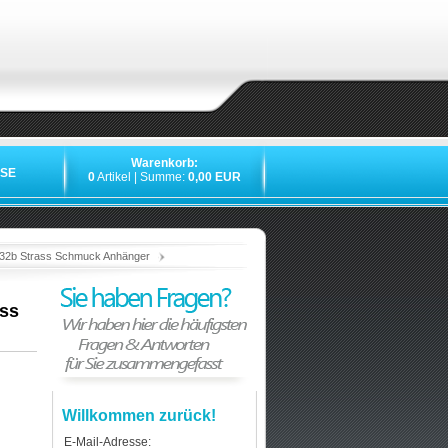
Warenkorb:
SE
0
Artikel | Summe:
0,00 EUR
»
»
»
»
#32b Strass Schmuck Anhänger
ass
Willkommen zurück!
E-Mail-Adresse: