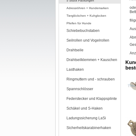
5 Stück Packungen
ode
Adressröhren + Hundemarken
Bet
Tierglöckchen + Kuhglocken
fil
Pfeifen für Hunde
Aus
Schiebebuchstaben
Abm
Seilrollen und Vogelrollen
Ges
Drahtseile
Anz
Drahtseilklemmen + Kauschen
Kund
beste
Lasthaken
Ringmuttern und - schrauben
Spannschlösser
Federstecker und Klappsplinte
Schäkel und S-Haken
Ladungssicherung LaSi
Sicherheitskarabinerhaken