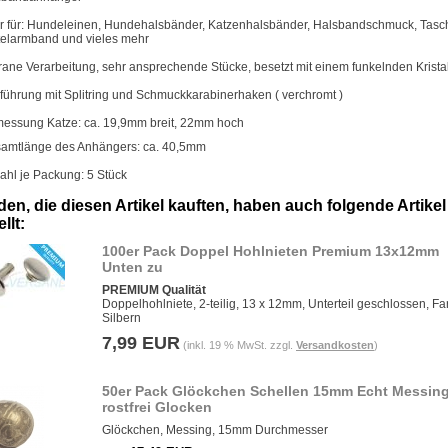
r für: Hundeleinen, Hundehalsbänder, Katzenhalsbänder, Halsbandschmuck, Tasc
telarmband und vieles mehr
igrane Verarbeitung, sehr ansprechende Stücke, besetzt mit einem funkelnden Kristal
führung mit Splitring und Schmuckkarabinerhaken ( verchromt )
essung Katze: ca. 19,9mm breit, 22mm hoch
amtlänge des Anhängers: ca. 40,5mm
ahl je Packung: 5 Stück
en, die diesen Artikel kauften, haben auch folgende Artikel
llt:
100er Pack Doppel Hohlnieten Premium 13x12mm
Unten zu
PREMIUM Qualität
Doppelhohlniete, 2-teilig, 13 x 12mm, Unterteil geschlossen, Fa
Silbern
7,99 EUR
(inkl. 19 % MwSt. zzgl.
Versandkosten
)
50er Pack Glöckchen Schellen 15mm Echt Messin
rostfrei Glocken
Glöckchen, Messing, 15mm Durchmesser