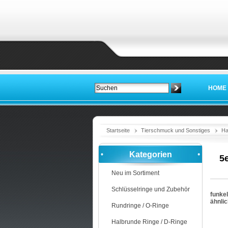
HOME
Startseite
Tierschmuck und Sonstiges
Ha
Kategorien
5
Neu im Sortiment
Schlüsselringe und Zubehör
funke
ähnli
Rundringe / O-Ringe
Halbrunde Ringe / D-Ringe