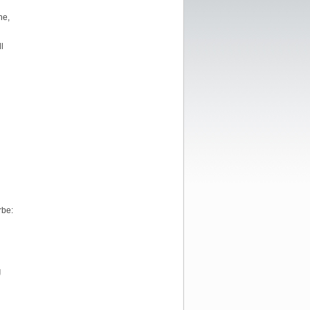
he,
l
rbe:
g