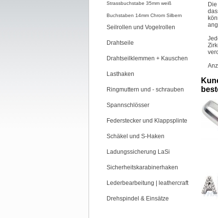
Strassbuchstabe 35mm weiß
Die
das
Buchstaben 14mm Chrom Silbern
kön
ang
Seilrollen und Vogelrollen
Jed
Drahtseile
Zir
ver
Drahtseilklemmen + Kauschen
Anz
Lasthaken
Kund
beste
Ringmuttern und - schrauben
Spannschlösser
Federstecker und Klappsplinte
Schäkel und S-Haken
Ladungssicherung LaSi
Sicherheitskarabinerhaken
Lederbearbeitung | leathercraft
Drehspindel & Einsätze