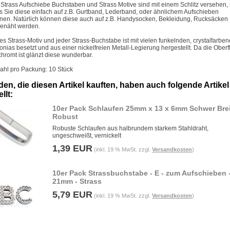
 Strass Aufschiebe Buchstaben und Strass Motive sind mit einem Schlitz versehen,
s Sie diese einfach auf z.B. Gurtband, Lederband, oder ähnlichem Aufschieben
nen. Natürlich können diese auch auf z.B. Handysocken, Bekleidung, Rucksäcken .
enäht werden.
es Strass-Motiv und jeder Strass-Buchstabe ist mit vielen funkelnden, crystalfarbe
konias besetzt und aus einer nickelfreien Metall-Legierung hergestellt. Da die Ober
chromt ist glänzt diese wunderbar.
ahl pro Packung: 10 Stück
en, die diesen Artikel kauften, haben auch folgende Artikel
llt:
10er Pack Schlaufen 25mm x 13 x 6mm Schwer Brei
Robust
Robuste Schlaufen aus halbrundem starkem Stahldraht,
ungeschweißt, vernickelt
1,39 EUR
(inkl. 19 % MwSt. zzgl.
Versandkosten
)
10er Pack Strassbuchstabe - E - zum Aufschieben 
21mm - Strass
5,79 EUR
(inkl. 19 % MwSt. zzgl.
Versandkosten
)