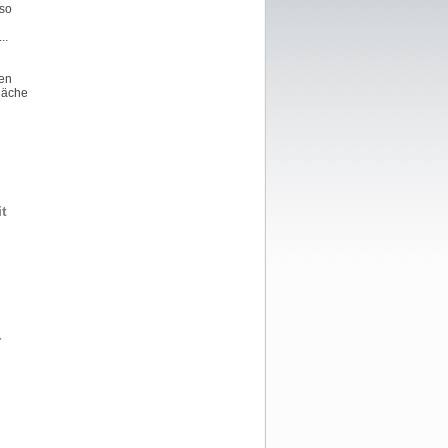
 so
..
nen
fläche
t
-