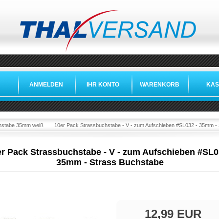
ANMELDEN
IHR KONTO
WARENKORB
KAS
hstabe 35mm weiß
10er Pack Strassbuchstabe - V - zum Aufschieben #SL032 - 35mm -
r Pack Strassbuchstabe - V - zum Aufschieben #SL0
35mm - Strass Buchstabe
12,99 EUR