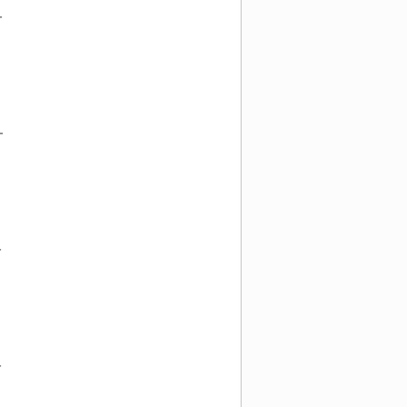
-
-
-
-