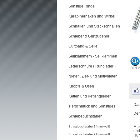
Sonstige Ringe
Karabinerhaken und Wirbel
Schnallen und Steckschnallen
Schieber & Gurtzubehör
Gurtband & Seile
Seilklammern - Seilklemmen
Lederschnüre ( Rundleder )
Bild 
Nieten, Zier- und Motivnieten
Knöpfe & Ösen
Ketten und Kettenglieder
Das
Tierschmuck und Sonstiges
Der
Schiebebuchstaben
Mit
Strassbuchstabe 14mm weiß
und
Strassbuchstabe 21mm weiß
Hun