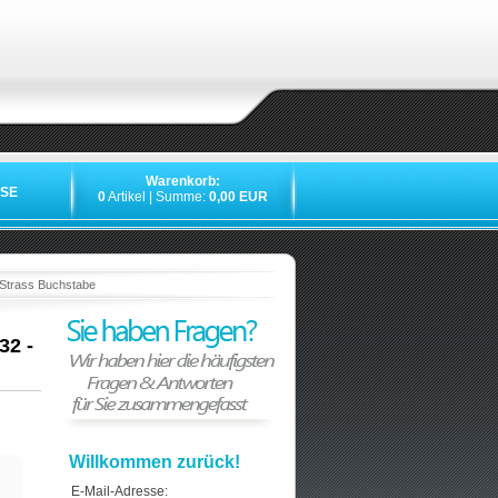
Warenkorb:
SE
0
Artikel | Summe:
0,00 EUR
»
»
»
 Strass Buchstabe
32 -
Willkommen zurück!
E-Mail-Adresse: