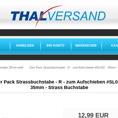
ANMELDEN
IHR KONTO
WARENKORB
KAS
hstabe 35mm weiß
10er Pack Strassbuchstabe - R - zum Aufschieben #SL032 - 35mm -
r Pack Strassbuchstabe - R - zum Aufschieben #SL0
35mm - Strass Buchstabe
12,99 EUR