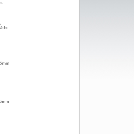
 so
..
nen
fläche
 35mm
 35mm