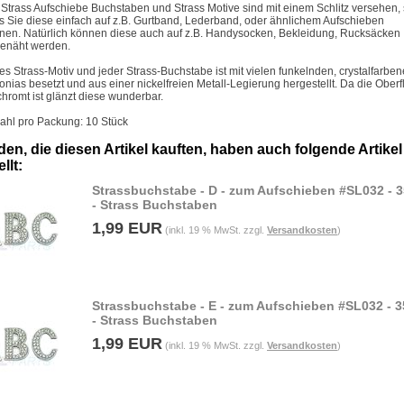
 Strass Aufschiebe Buchstaben und Strass Motive sind mit einem Schlitz versehen,
s Sie diese einfach auf z.B. Gurtband, Lederband, oder ähnlichem Aufschieben
nen. Natürlich können diese auch auf z.B. Handysocken, Bekleidung, Rucksäcken .
enäht werden.
es Strass-Motiv und jeder Strass-Buchstabe ist mit vielen funkelnden, crystalfarbe
konias besetzt und aus einer nickelfreien Metall-Legierung hergestellt. Da die Ober
chromt ist glänzt diese wunderbar.
ahl pro Packung: 10 Stück
en, die diesen Artikel kauften, haben auch folgende Artikel
llt:
Strassbuchstabe - D - zum Aufschieben #SL032 -
- Strass Buchstaben
1,99 EUR
(inkl. 19 % MwSt. zzgl.
Versandkosten
)
Strassbuchstabe - E - zum Aufschieben #SL032 -
- Strass Buchstaben
1,99 EUR
(inkl. 19 % MwSt. zzgl.
Versandkosten
)