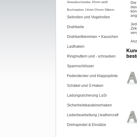
Strassbuchstabe 35mm weiß
Die
das
Buchstaben 14mm Chrom Silbern
kön
ang
Seilrollen und Vogelrollen
Jed
Drahtseile
Zir
ver
Drahtseilklemmen + Kauschen
Anz
Lasthaken
Kund
beste
Ringmuttern und - schrauben
Spannschlösser
Federstecker und Klappsplinte
Schäkel und S-Haken
Ladungssicherung LaSi
Sicherheitskarabinerhaken
Lederbearbeitung | leathercraft
Drehspindel & Einsätze