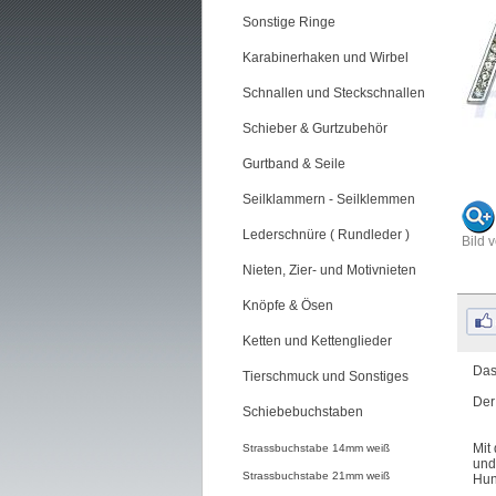
Sonstige Ringe
Karabinerhaken und Wirbel
Schnallen und Steckschnallen
Schieber & Gurtzubehör
Gurtband & Seile
Seilklammern - Seilklemmen
Lederschnüre ( Rundleder )
Bild 
Nieten, Zier- und Motivnieten
Knöpfe & Ösen
Ketten und Kettenglieder
Das
Tierschmuck und Sonstiges
Der
Schiebebuchstaben
Mit
Strassbuchstabe 14mm weiß
und
Strassbuchstabe 21mm weiß
Hun