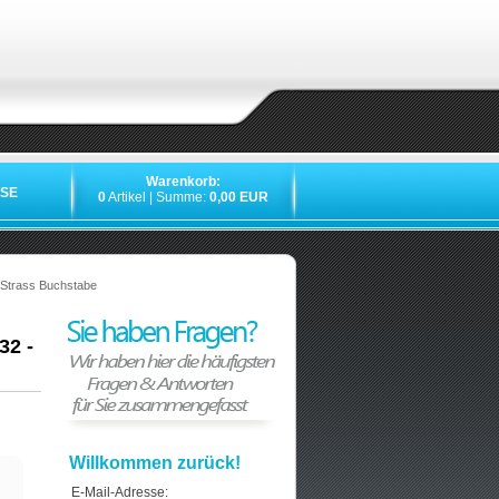
Warenkorb:
SE
0
Artikel | Summe:
0,00 EUR
»
»
»
 Strass Buchstabe
32 -
Willkommen zurück!
E-Mail-Adresse: