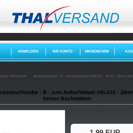
ANMELDEN
IHR KONTO
WARENKORB
KAS
hstabe 35mm weiß
Strassbuchstabe - B - zum Aufschieben #SL032 - 35mm - Strass Bu
trassbuchstabe - B - zum Aufschieben #SL032 - 35m
Strass Buchstaben
1,99 EUR