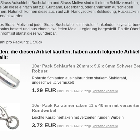
 Strass Aufschiebe Buchstaben und Strass Motive sind mit einem Schlitz versehen,
s Sie diese einfach auf z.B. Gurtband, Lederband, oder ähnlichem Aufschieben
nen. Natürlich können diese auch auf z.B. Handysocken, Bekleidung, Rucksäcken .
enäht werden.
es Strass-Motiv und jeder Strass-Buchstabe ist mit vielen funkelnden, crystalfarbe
konias besetzt und aus einer nickelfreien Metall-Legierung hergestellt. Da die Ober
chromt ist glänzt diese wunderbar.
ahl pro Packung: 1 Stück
en, die diesen Artikel kauften, haben auch folgende Artikel
llt:
10er Pack Schlaufen 20mm x 9,6 x 6mm Schwer Bre
Robust
Robuste Schlaufen aus halbrundem starkem Stahldraht,
ungeschweißt, vernickelt
1,29 EUR
(inkl. 19 % MwSt. zzgl.
Versandkosten
)
10er Pack Karabinerhaken 11 x 40mm mit verzierte
Rundwirbel
Leichte Karabinerhaken mit verzierten runden Wirbeln
3,72 EUR
(inkl. 19 % MwSt. zzgl.
Versandkosten
)