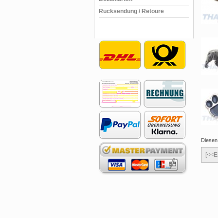
Rücksendung / Retoure
Diesen 
[<<E