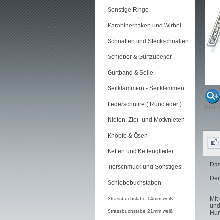
Sonstige Ringe
Karabinerhaken und Wirbel
Schnallen und Steckschnallen
Schieber & Gurtzubehör
Gurtband & Seile
Seilklammern - Seilklemmen
Lederschnüre ( Rundleder )
Bild 
Nieten, Zier- und Motivnieten
Knöpfe & Ösen
Ketten und Kettenglieder
Das
Tierschmuck und Sonstiges
Der
Schiebebuchstaben
Mit
Strassbuchstabe 14mm weiß
und
Strassbuchstabe 21mm weiß
Hun