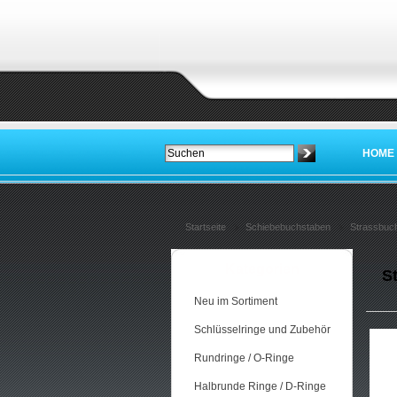
HOME
Startseite
Schiebebuchstaben
Strassbuc
Kategorien
S
Neu im Sortiment
Schlüsselringe und Zubehör
Rundringe / O-Ringe
Halbrunde Ringe / D-Ringe