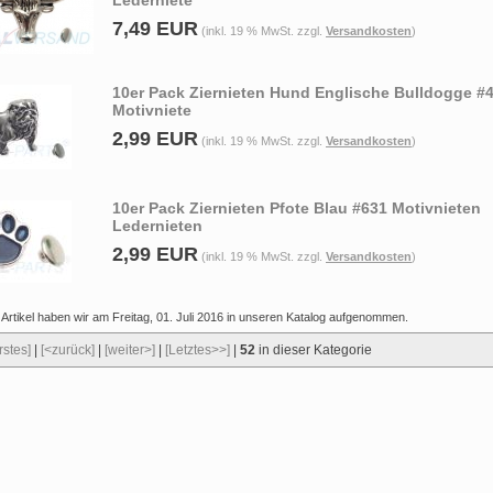
Lederniete
7,49 EUR
(inkl. 19 % MwSt. zzgl.
Versandkosten
)
10er Pack Ziernieten Hund Englische Bulldogge #
Motivniete
2,99 EUR
(inkl. 19 % MwSt. zzgl.
Versandkosten
)
10er Pack Ziernieten Pfote Blau #631 Motivnieten
Ledernieten
2,99 EUR
(inkl. 19 % MwSt. zzgl.
Versandkosten
)
Artikel haben wir am Freitag, 01. Juli 2016 in unseren Katalog aufgenommen.
rstes]
|
[<zurück]
|
[weiter>]
|
[Letztes>>]
|
52
in dieser Kategorie