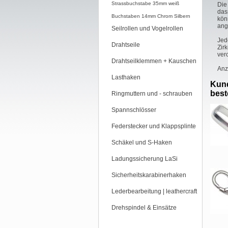
Strassbuchstabe 35mm weiß
Die
das
Buchstaben 14mm Chrom Silbern
kön
ang
Seilrollen und Vogelrollen
Jed
Drahtseile
Zir
ver
Drahtseilklemmen + Kauschen
Anz
Lasthaken
Kund
beste
Ringmuttern und - schrauben
Spannschlösser
Federstecker und Klappsplinte
Schäkel und S-Haken
Ladungssicherung LaSi
Sicherheitskarabinerhaken
Lederbearbeitung | leathercraft
Drehspindel & Einsätze