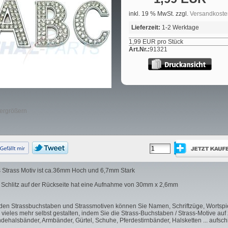
inkl. 19 % MwSt. zzgl.
Versandkoste
Lieferzeit:
1-2 Werktage
1,99 EUR pro Stück
Art.Nr.:
91321
vergrößern
 Strass Motiv ist ca.36mm Hoch und 6,7mm Stark
 Schlitz auf der Rückseite hat eine Aufnahme von 30mm x 2,6mm
 den Strassbuchstaben und Strassmotiven können Sie Namen, Schriftzüge, Wortspi
 vieles mehr selbst gestalten, indem Sie die Strass-Buchstaben / Strass-Motive auf 
dehalsbänder, Armbänder, Gürtel, Schuhe, Pferdestirnbänder, Halsketten ... aufsc