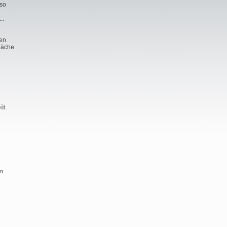
 so
..
nen
fläche
it
m