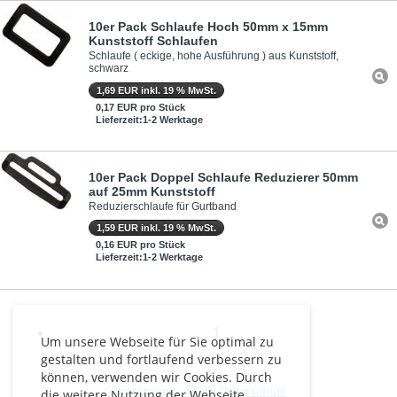
10er Pack Schlaufe Hoch 50mm x 15mm
Kunststoff Schlaufen
Schlaufe ( eckige, hohe Ausführung ) aus Kunststoff,
schwarz
1,69 EUR inkl. 19 % MwSt.
0,17 EUR pro Stück
Lieferzeit:1-2 Werktage
10er Pack Doppel Schlaufe Reduzierer 50mm
auf 25mm Kunststoff
Reduzierschlaufe für Gurtband
1,59 EUR inkl. 19 % MwSt.
0,16 EUR pro Stück
Lieferzeit:1-2 Werktage
1
Um unsere Webseite für Sie optimal zu
gestalten und fortlaufend verbessern zu
können, verwenden wir Cookies. Durch
Impressum
-
AGB
-
Datenschutz
die weitere Nutzung der Webseite