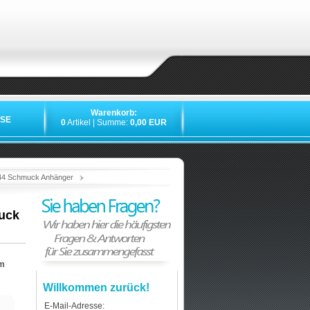
Warenkorb:
SE
0
Artikel | Summe:
0,00 EUR
»
»
»
»
#44 Schmuck Anhänger
uck
em
Willkommen zurück!
E-Mail-Adresse: