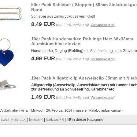
50er Pack Schieber ( Stopper ) 30mm Zinkdruckgu
Rund
Schieber aus Zinkdruckguss vernickelt
8,49 EUR
(inkl. 19 % MwSt. zzgl.
Versandkosten
)
10er Pack Hundemarken Rohlinge Herz 38x33mm
Aluminium blau eloxiert
Hundemarke, Dogtag (Rohling) mit Schlüsselring, zum Gravier
4,99 EUR
(inkl. 19 % MwSt. zzgl.
Versandkosten
)
10er Pack Alligatorclip Ausweisclip 35mm mit Niet
Alligatorclip (Ausweisclip, Ausweisklammer) mit runder Loc
zur Befestigung an Schlüsselring, Karabiner etc.
1,49 EUR
(inkl. 19 % MwSt. zzgl.
Versandkosten
)
 Artikel haben wir am Mittwoch, 26. Februar 2014 in unseren Katalog aufgenommen.
rstes]
|
[<zurück]
|
[weiter>]
|
[Letztes>>]
|
46
in dieser Kategorie