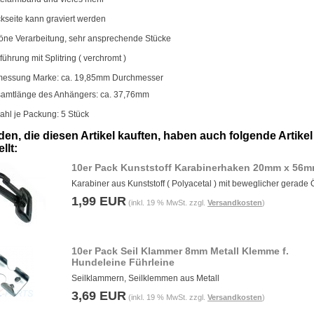
kseite kann graviert werden
öne Verarbeitung, sehr ansprechende Stücke
führung mit Splitring ( verchromt )
essung Marke: ca. 19,85mm Durchmesser
amtlänge des Anhängers: ca. 37,76mm
ahl je Packung: 5 Stück
en, die diesen Artikel kauften, haben auch folgende Artikel
llt:
10er Pack Kunststoff Karabinerhaken 20mm x 56
Karabiner aus Kunststoff ( Polyacetal ) mit beweglicher gerade
1,99 EUR
(inkl. 19 % MwSt. zzgl.
Versandkosten
)
10er Pack Seil Klammer 8mm Metall Klemme f.
Hundeleine Führleine
Seilklammern, Seilklemmen aus Metall
3,69 EUR
(inkl. 19 % MwSt. zzgl.
Versandkosten
)