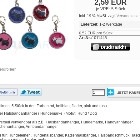
2,59 EUR
je VPE: 5 Stück
inkl. 19 % MwSt. zzgl.
Versandkoste
Lieferzeit:
1-2 Werktage
0,52 EUR pro Stück
Art.Nr.:
1011445
vergrößern
timent 5 Stück in den Farben rot, hellblau, flieder, pink und rosa
er Halsbandanhänger ( Hundemarke ) Motiv: Hund / Dog
versell verwendbar als z.B.: Halsbandanhänger, Hundemarke, Handyanhänger,
chenanhänger, Armbandanhänger
r für: Hundeleinen, Hundehalsbänder, Katzenhalsbänder, Halsbandschmuck, Tasc
telarmband und vieles mehr