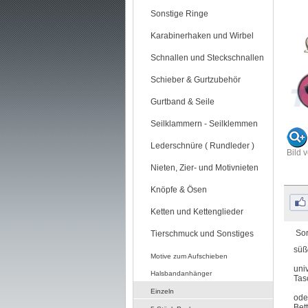
Sonstige Ringe
Karabinerhaken und Wirbel
Schnallen und Steckschnallen
Schieber & Gurtzubehör
Gurtband & Seile
Seilklammern - Seilklemmen
Lederschnüre ( Rundleder )
Bild 
Nieten, Zier- und Motivnieten
Knöpfe & Ösen
Ketten und Kettenglieder
Sor
Tierschmuck und Sonstiges
süß
Motive zum Aufschieben
uni
Halsbandanhänger
Tas
Einzeln
ode
Bet