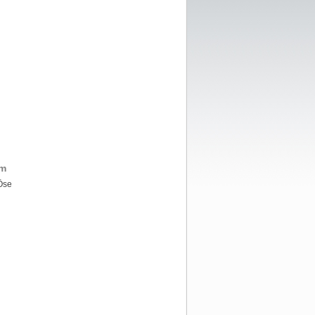
mm
 Öse