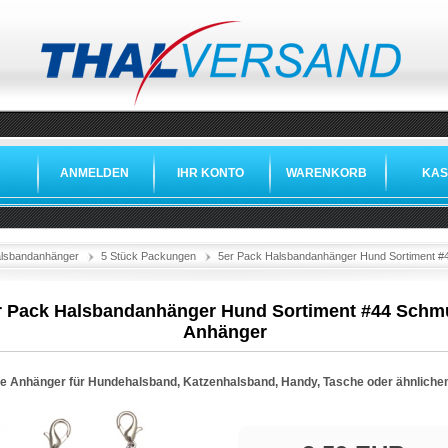
ANMELDEN
IHR KONTO
WARENKORB
KAS
lsbandanhänger
5 Stück Packungen
5er Pack Halsbandanhänger Hund Sortiment 
r Pack Halsbandanhänger Hund Sortiment #44 Schm
Anhänger
e Anhänger für Hundehalsband, Katzenhalsband, Handy, Tasche oder ähnlich