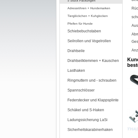
5 Stück Packungen
Rüc
Adressröhren + Hundemarken
Tierglöckchen + Kuhglocken
sch
Pfeifen für Hunde
Aus
Schiebebuchstaben
Abm
Seilrollen und Vogelrollen
Ges
Anz
Drahtseile
Kund
Drahtseilklemmen + Kauschen
beste
Lasthaken
Ringmuttern und - schrauben
Spannschlösser
Federstecker und Klappsplinte
Schäkel und S-Haken
Ladungssicherung LaSi
Sicherheitskarabinerhaken