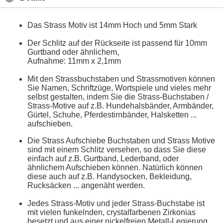
Das Strass Motiv ist 14mm Hoch und 5mm Stark
Der Schlitz auf der Rückseite ist passend für 10mm
Gurtband oder ähnlichem,
Aufnahme: 11mm x 2,1mm
Mit den Strassbuchstaben und Strassmotiven können
Sie Namen, Schriftzüge, Wortspiele und vieles mehr
selbst gestalten, indem Sie die Strass-Buchstaben /
Strass-Motive auf z.B. Hundehalsbänder, Armbänder,
Gürtel, Schuhe, Pferdestirnbänder, Halsketten ...
aufschieben.
Die Strass Aufschiebe Buchstaben und Strass Motive
sind mit einem Schlitz versehen, so dass Sie diese
einfach auf z.B. Gurtband, Lederband, oder
ähnlichem Aufschieben können. Natürlich können
diese auch auf z.B. Handysocken, Bekleidung,
Rucksäcken ... angenäht werden.
Jedes Strass-Motiv und jeder Strass-Buchstabe ist
mit vielen funkelnden, crystalfarbenen Zirkonias
besetzt und aus einer nickelfreien Metall-Legierung