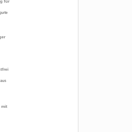
g für
gurte
ger
tfrei
 aus
 mit