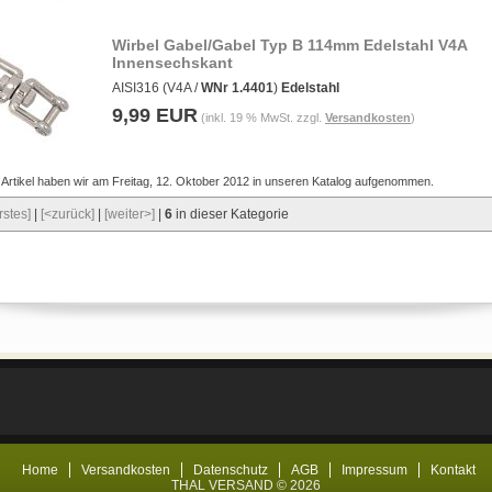
Wirbel Gabel/Gabel Typ B 114mm Edelstahl V4A
Innensechskant
AISI316 (V4A /
WNr 1.4401
)
Edelstahl
9,99 EUR
(inkl. 19 % MwSt. zzgl.
Versandkosten
)
 Artikel haben wir am Freitag, 12. Oktober 2012 in unseren Katalog aufgenommen.
rstes]
|
[<zurück]
|
[weiter>]
|
6
in dieser Kategorie
Home
Versandkosten
Datenschutz
AGB
Impressum
Kontakt
THAL VERSAND © 2026