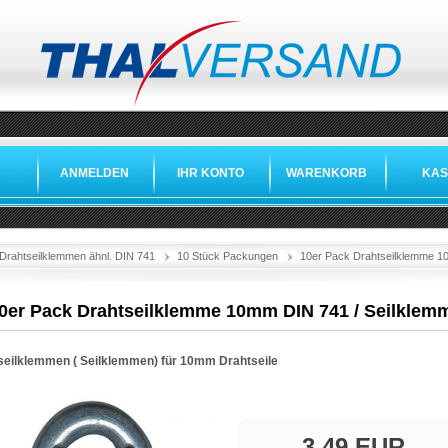
ANMELDEN
IHR KONTO
WARENKORB
KAS
Drahtseilklemmen ähnl. DIN 741
10 Stück Packungen
10er Pack Drahtseilklemme 1
0er Pack Drahtseilklemme 10mm DIN 741 / Seilklem
seilklemmen ( Seilklemmen) für 10mm Drahtseile
3,49 EUR