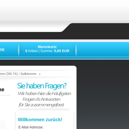
Warenkorb:
SE
0
Artikel | Summe:
0,00 EUR
»
»
»
»
0mm DIN 741 / Seilklemme
me
Willkommen zurück!
E-Mail-Adresse: