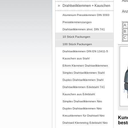
Aus
Drahtseilklemmen + Kauschen
Anz
Aluminium Pressklemmen DIN 3093
Pressklemmenzangen
A:
Drahtseilklemmen ähnl. DIN 741
B:
10 Stück Packungen
C:
100 Stück Packungen
Drahtseilklemmen DIN EN 13411-5
Kauschen aus Stahl
Eiform Klemmen Drahtseilklemmen
Simplex Drahtseilklemmen Stahl
Duplex Drahtseilklemmen Stahl
Drahtseilklemmen Edelstahl 741
Kauschen aus Edelstahl
Simplex Drahseilklemmen Niro
Duplex Drahtseilklemmen Niro
Kreuzklemmen für Drahtseil Niro
Kund
beste
Drahtseil Klemmring Edelstahl Niro