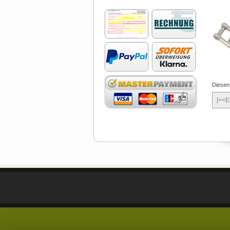
Diesen
[<<E