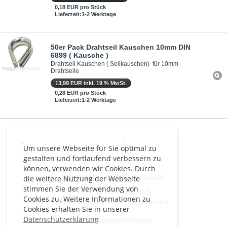
0,18 EUR pro Stück
Lieferzeit:1-2 Werktage
50er Pack Drahtseil Kauschen 10mm DIN
6899 ( Kausche )
Drahtseil Kauschen ( Seilkauschen) für 10mm
Drahtseile
13,99 EUR inkl. 19 % MwSt.
0,28 EUR pro Stück
Lieferzeit:1-2 Werktage
1
Um unsere Webseite für Sie optimal zu
gestalten und fortlaufend verbessern zu
können, verwenden wir Cookies. Durch
Impressum
-
AGB
-
Datenschutz
die weitere Nutzung der Webseite
stimmen Sie der Verwendung von
THAL VERSAND © 2026
Cookies zu. Weitere Informationen zu
Alle Preise inkl. MwSt. zzgl. Versand
Cookies erhalten Sie in unserer
Datenschutzerklärung
Zur klassischen Website