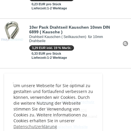
0,23 EUR pro Stück
Lieferzeit:1-2 Werktage
10er Pack Drahtseil Kauschen 10mm DIN
6899 ( Kausche )
Drahtseil Kauschen ( Seilkauschen) für 10mm
Drahtseile
3,29 EUR inkl. 19 % MwSt.
0,33 EUR pro Stück
Lieferzeit:1-2 Werktage
1
Um unsere Webseite für Sie optimal zu
gestalten und fortlaufend verbessern zu
können, verwenden wir Cookies. Durch
Impressum
-
AGB
-
Datenschutz
die weitere Nutzung der Webseite
stimmen Sie der Verwendung von
THAL VERSAND © 2026
Cookies zu. Weitere Informationen zu
Alle Preise inkl. MwSt. zzgl. Versand
Cookies erhalten Sie in unserer
Datenschutzerklärung
Zur klassischen Website