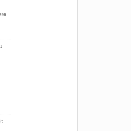
299
t
it