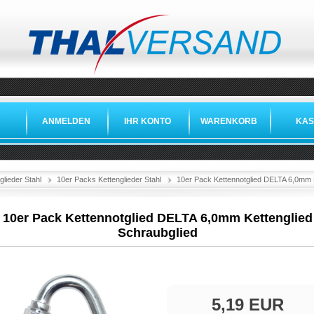
ANMELDEN
IHR KONTO
WARENKORB
KAS
glieder Stahl
10er Packs Kettenglieder Stahl
10er Pack Kettennotglied DELTA 6,0mm K
10er Pack Kettennotglied DELTA 6,0mm Kettenglied
Schraubglied
5,19 EUR