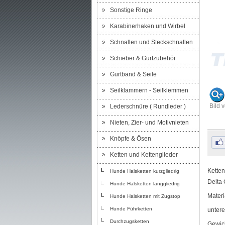
Sonstige Ringe
Karabinerhaken und Wirbel
Schnallen und Steckschnallen
Schieber & Gurtzubehör
Gurtband & Seile
Seilklammern - Seilklemmen
Bild 
Lederschnüre ( Rundleder )
Nieten, Zier- und Motivnieten
Knöpfe & Ösen
Ketten und Kettenglieder
Ketten
Hunde Halsketten kurzgliedrig
Delta 
Hunde Halsketten langgliedrig
Materi
Hunde Halsketten mit Zugstop
Hunde Führketten
untere
Durchzugsketten
Gewich