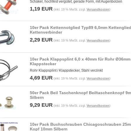
Schäkel, hochfest vergütet, gerade Form, mit Augenbolzen
1,19 EUR
(inkl. 19 % MwSt. zzgl.
Versandkosten
)
10er Pack Kettennotglied Typ89 6,0mm Kettenglie
Kettenverbinder
2,29 EUR
(inkl. 19 % MwSt. zzgl.
Versandkosten
)
10er Pack Klappsplint 6,0 x 40mm für Rohr Ø36mm
Klappstecker
Rohr Klappsplint / Klappstecker, Stahl verzinkt
4,69 EUR
(inkl. 19 % MwSt. zzgl.
Versandkosten
)
50er Pack Beil Taschenknopf Beiltaschenknopf 9
Silbern
9,29 EUR
(inkl. 19 % MwSt. zzgl.
Versandkosten
)
10er Pack Buchschrauben Chicagoschrauben 25
Kopf 10mm Silbern