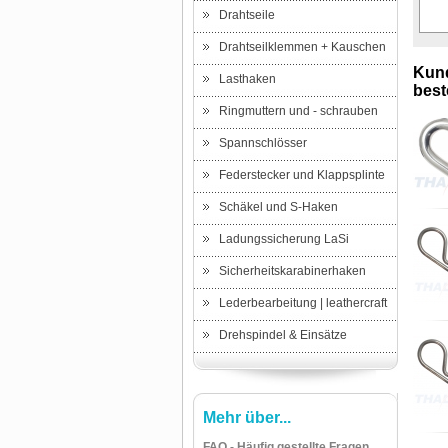
Drahtseile
Drahtseilklemmen + Kauschen
Kund
Lasthaken
beste
Ringmuttern und - schrauben
Spannschlösser
Federstecker und Klappsplinte
Schäkel und S-Haken
Ladungssicherung LaSi
Sicherheitskarabinerhaken
Lederbearbeitung | leathercraft
Drehspindel & Einsätze
Mehr über...
FAQ - Häufig gestellte Fragen