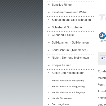
Sonstige Ringe
Karabinerhaken und Wirbel
Schnallen und Steckschnallen
Schieber & Gurtzubehör
Gurtband & Seile
Bild 
Seilklammern - Seilklemmen
Lederschnüre ( Rundleder )
Nieten, Zier- und Motivnieten
Knöpfe & Ösen
Rundst
Ketten und Kettenglieder
Materi
Hunde Halsketten kurzgliedrig
Form: 
Hunde Halsketten langgliedrig
Ausfü
Hunde Halsketten mit Zugstop
Ketten
Hunde Führketten
Durchzugsketten
empfoh