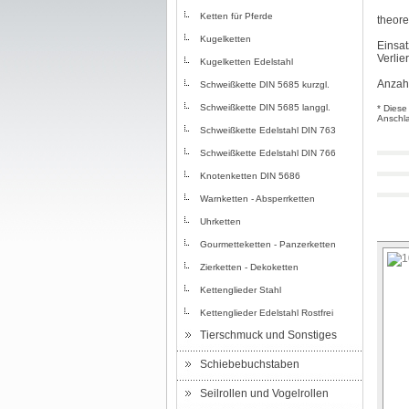
Ketten für Pferde
theore
Kugelketten
Einsat
Verlie
Kugelketten Edelstahl
Anzahl
Schweißkette DIN 5685 kurzgl.
Schweißkette DIN 5685 langgl.
* Diese
Anschla
Schweißkette Edelstahl DIN 763
Schweißkette Edelstahl DIN 766
Knotenketten DIN 5686
Warnketten - Absperrketten
Uhrketten
Gourmetteketten - Panzerketten
Zierketten - Dekoketten
Kettenglieder Stahl
Kettenglieder Edelstahl Rostfrei
Tierschmuck und Sonstiges
Schiebebuchstaben
Seilrollen und Vogelrollen