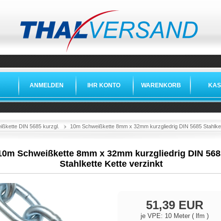
ANMELDEN
IHR KONTO
WARENKORB
KAS
ißkette DIN 5685 kurzgl.
10m Schweißkette 8mm x 32mm kurzgliedrig DIN 5685 Stahlkett
10m Schweißkette 8mm x 32mm kurzgliedrig DIN 568
Stahlkette Kette verzinkt
51,39 EUR
je VPE: 10 Meter ( lfm )