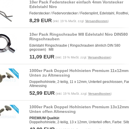
10er Pack Federstecker einfach 4mm Vorstecker
Edelstahl Niro
Federstecker / Federvorstecker / Federsplint, Edelstahl, Rostfrei,
8,29 EUR
(inkl. 19 % MwSt. zzgl.
Versandkosten
)
10er Pack Ringschraube M8 Edelstahl Niro DIN580
Ringschrauben
Edelstahl Ringschraube ( Ringschrauben ähnlich DIN 580
gegossen) M8
11,09 EUR
(inkl. 19 % MwSt. zzgl.
Versandkosten
)
1000er Pack Doppel Hohlnieten Premium 11x12mm
Unten zu Altmessing
Doppelhohlniete, 2-teilig, 11 x 12mm, Unterteil geschlossen, Fa
Altmessing
52,99 EUR
(inkl. 19 % MwSt. zzgl.
Versandkosten
)
1000er Pack Doppel Hohlnieten Premium 13x12mm
Unten offen Altmessing
PREMIUM Qualität
Doppelhohlniete, 2-teilig, 13 x 12mm, Unterteil offen, Farbe: Sil