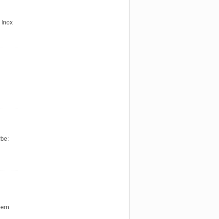
 Inox
rbe:
bern