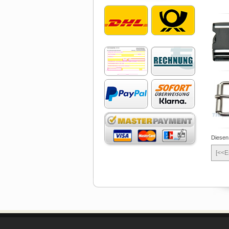
Diesen
[<<E