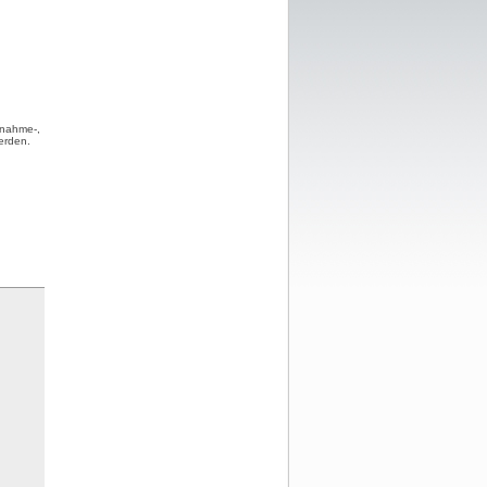
fnahme-,
erden.