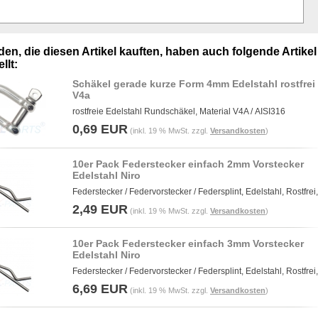
en, die diesen Artikel kauften, haben auch folgende Artikel
llt:
Schäkel gerade kurze Form 4mm Edelstahl rostfrei 
V4a
rostfreie Edelstahl Rundschäkel, Material V4A / AISI316
0,69 EUR
(inkl. 19 % MwSt. zzgl.
Versandkosten
)
10er Pack Federstecker einfach 2mm Vorstecker
Edelstahl Niro
Federstecker / Federvorstecker / Federsplint, Edelstahl, Rostfrei,
2,49 EUR
(inkl. 19 % MwSt. zzgl.
Versandkosten
)
10er Pack Federstecker einfach 3mm Vorstecker
Edelstahl Niro
Federstecker / Federvorstecker / Federsplint, Edelstahl, Rostfrei,
6,69 EUR
(inkl. 19 % MwSt. zzgl.
Versandkosten
)