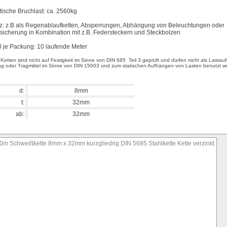
tische Bruchlast: ca. 2560kg
z: z.B als Regenablaufketten, Absperrungen, Abhängung von Beleuchtungen oder
rsicherung in Kombination mit z.B. Federsteckern und Steckbolzen
 je Packung: 10 laufende Meter
 Ketten sind nicht auf Festigkeit im Sinne von DIN 685 Teil 3 geprüft und dürfen nicht als Lastau
g oder Tragmittel im Sinne von DIN 15003 und zum statischen Aufhängen von Lasten benutzt w
d:
8mm
t:
32mm
ab:
32mm