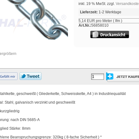
inkl. 19 % MwSt. zzgl.
Versandkoste
Lieferzeit:
1-2 Werktage
5,14 EUR pro Meter ( lfm )
Art.Nr.:
56858010
vergrößern
ahlkette, geschweißt ( Gliederkette, Schweisskette, A4 ) in Industriequalität
al: Stahl, galvanisch verzinkt und geschweißt
kurzgliedrig
hrung: nach DIN 5685-A
glied Stärke: 8mm
lene Beanspruchungsgrenze: 320kg ( 8-fache Sicherheit ) *