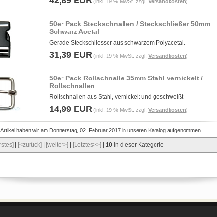
42,89 EUR
(inkl. 19 % MwSt. zzgl.
Versandkosten
)
50er Pack Steckschnallen / Steckschließer 50mm
Schwarz Acetal
Gerade Steckschliesser aus schwarzem Polyacetal.
31,39 EUR
(inkl. 19 % MwSt. zzgl.
Versandkosten
)
50er Pack Rollschnalle 35mm Stahl vernickelt /
Rollschnallen
Rollschnallen aus Stahl, vernickelt und geschweißt
14,99 EUR
(inkl. 19 % MwSt. zzgl.
Versandkosten
)
 Artikel haben wir am Donnerstag, 02. Februar 2017 in unseren Katalog aufgenommen.
rstes]
|
[<zurück]
|
[weiter>]
|
[Letztes>>]
|
10
in dieser Kategorie