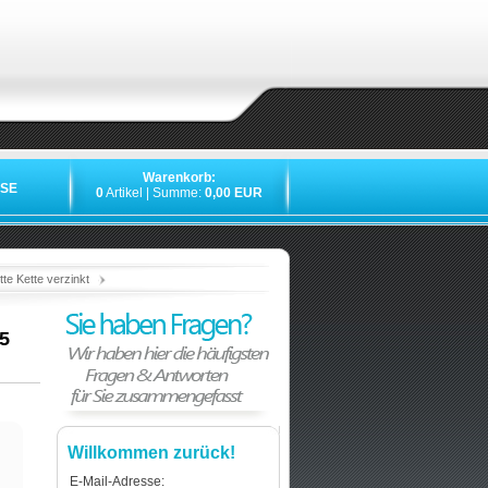
Warenkorb:
SE
0
Artikel | Summe:
0,00 EUR
»
»
»
e Kette verzinkt
5
Willkommen zurück!
E-Mail-Adresse: