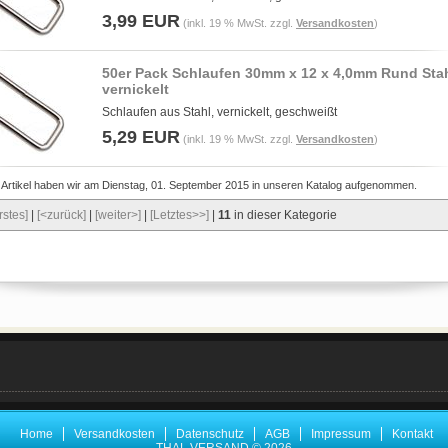
3,99 EUR
(inkl. 19 % MwSt. zzgl.
Versandkosten
)
50er Pack Schlaufen 30mm x 12 x 4,0mm Rund Stah
vernickelt
Schlaufen aus Stahl, vernickelt, geschweißt
5,29 EUR
(inkl. 19 % MwSt. zzgl.
Versandkosten
)
 Artikel haben wir am Dienstag, 01. September 2015 in unseren Katalog aufgenommen.
rstes]
|
[<zurück]
|
[weiter>]
|
[Letztes>>]
|
11
in dieser Kategorie
Home
Versandkosten
Datenschutz
AGB
Impressum
Kontakt