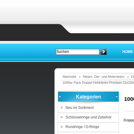
HOME
Startseite
Nieten, Zier- und Motivnieten
D
1000er Pack Doppel Hohlnieten Premium 11x12m
Kategorien
100
Neu im Sortiment
Schlüsselringe und Zubehör
Doppel
Rundringe / O-Ringe