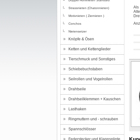
Doppel Hohlnieten Standard
Als
Strassnieten (Chatonnieten)
Alt
Dre
Motivnieten ( Ziernieten )
Anz
Conchos
Nietensetzer
Knöpfe & Ösen
Ketten und Kettenglieder
Tierschmuck und Sonstiges
Schiebebuchstaben
Seilrollen und Vogelrollen
Drahtseile
Drahtseilklemmen + Kauschen
Lasthaken
Ringmuttern und - schrauben
Spannschlösser
Kund
Federstecker und Klappsplinte