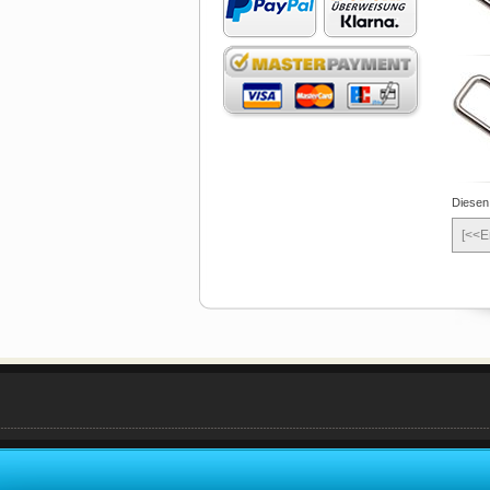
Diesen
[<<E