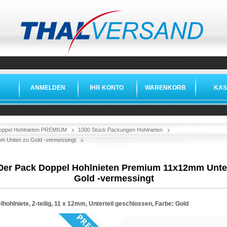
ANMELDEN
IHR KONTO
WARENKORB
KAS
»
»
»
»
oppel Hohlnieten PREMIUM
1000 Stück Packungen Hohlnieten
m Unten zu Gold -vermessingt
0er Pack Doppel Hohlnieten Premium 11x12mm Unte
Gold -vermessingt
hohlniete, 2-teilig, 11 x 12mm, Unterteil geschlossen, Farbe: Gold