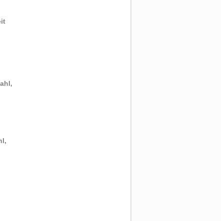
it
ahl,
l,