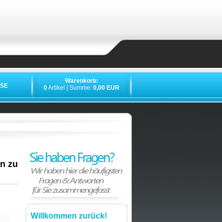
Warenkorb:
SE
0
Artikel | Summe:
0,00 EUR
n zu
Willkommen zurück!