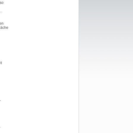
 so
..
nen
fläche
t
-
-