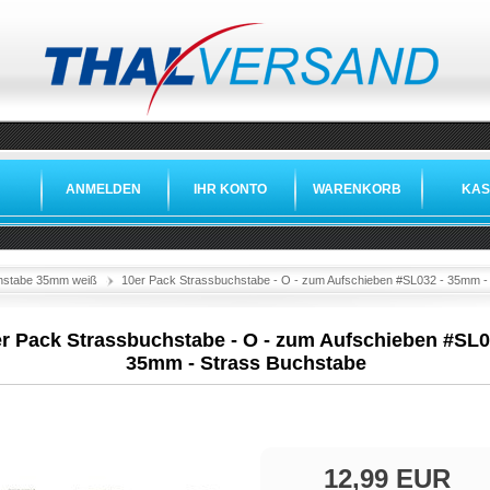
ANMELDEN
IHR KONTO
WARENKORB
KAS
hstabe 35mm weiß
10er Pack Strassbuchstabe - O - zum Aufschieben #SL032 - 35mm -
r Pack Strassbuchstabe - O - zum Aufschieben #SL0
35mm - Strass Buchstabe
12,99 EUR