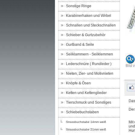
Sonstige Ringe
Karabinerhaken und Wirbel
Schnallen und Steckschnallen
Schieber & Gurtzubehör
Gurtband & Seile
Seilklammern - Seilklemmen
Lederschnüre ( Rundleder )
Bild 
Nieten, Zier- und Motivnieten
Knöpfe & Ösen
Ketten und Kettenglieder
Das
Tierschmuck und Sonstiges
Der
Schiebebuchstaben
Mit
Strassbuchstabe 14mm weiß
und
Strassbuchstabe 21mm weiß
Hun