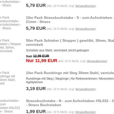
5,79 EUR
(inkl. 19 % MwSt. zzgl.
Versandkosten
)
10er Pack Strassbuchstabe - S - zum Aufschieben 
21mm - Strass
5,79 EUR
(inkl. 19 % MwSt. zzgl.
Versandkosten
)
50er Pack Schieber ( Stopper ) gewölbt, 30mm, Sta
vernickelt
Schieber aus Stahl, vernickelt, leicht gebogen
12,99 EUR
Statt
Nur 11,99 EUR
(inkl. 19 % MwSt. zzgl.
Versandkosten
)
10er Pack Rundringe mit Steg 30mm Stahl, vernicke
Rundringe mit Steg ( Stegringe ) für Retrieverleinen / Moxonlein
Agilityleinen
3,19 EUR
(inkl. 19 % MwSt. zzgl.
Versandkosten
)
Strassbuchstabe - N - zum Aufschieben #SL032 -
- Strass Buchstaben
1,99 EUR
(inkl. 19 % MwSt. zzgl.
Versandkosten
)