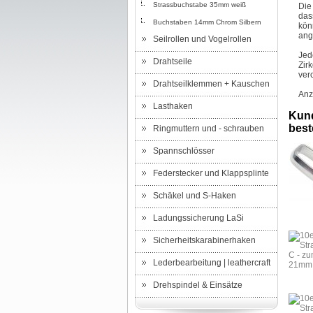
Strassbuchstabe 35mm weiß
Die
das
Buchstaben 14mm Chrom Silbern
kön
ang
Seilrollen und Vogelrollen
Jed
Drahtseile
Zir
ver
Drahtseilklemmen + Kauschen
Anz
Lasthaken
Kund
beste
Ringmuttern und - schrauben
Spannschlösser
Federstecker und Klappsplinte
Schäkel und S-Haken
Ladungssicherung LaSi
Sicherheitskarabinerhaken
Lederbearbeitung | leathercraft
Drehspindel & Einsätze