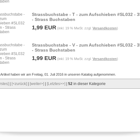
Strassbuchstabe - T - zum Aufschieben #SL032 -
- Strass Buchstaben
1,99 EUR
(inkl. 19 % MwSt. zzgl.
Versandkosten
)
Strassbuchstabe - V - zum Aufschieben #SL032 -
- Strass Buchstaben
1,99 EUR
(inkl. 19 % MwSt. zzgl.
Versandkosten
)
Artikel haben wir am Freitag, 01. Juli 2016 in unseren Katalog aufgenommen.
rstes]
|
[<zurück]
|
[weiter>]
|
[Letztes>>]
|
52
in dieser Kategorie