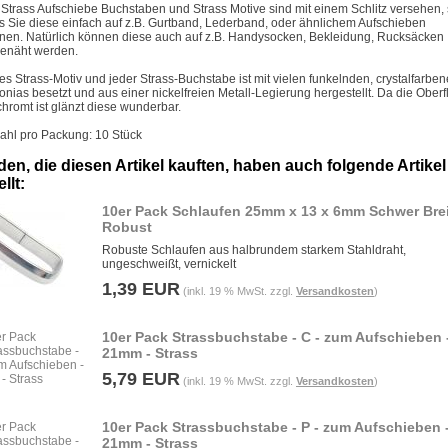
 Strass Aufschiebe Buchstaben und Strass Motive sind mit einem Schlitz versehen,
s Sie diese einfach auf z.B. Gurtband, Lederband, oder ähnlichem Aufschieben
nen. Natürlich können diese auch auf z.B. Handysocken, Bekleidung, Rucksäcken .
enäht werden.
es Strass-Motiv und jeder Strass-Buchstabe ist mit vielen funkelnden, crystalfarbe
konias besetzt und aus einer nickelfreien Metall-Legierung hergestellt. Da die Ober
chromt ist glänzt diese wunderbar.
ahl pro Packung: 10 Stück
en, die diesen Artikel kauften, haben auch folgende Artikel
llt:
10er Pack Schlaufen 25mm x 13 x 6mm Schwer Brei
Robust
Robuste Schlaufen aus halbrundem starkem Stahldraht,
ungeschweißt, vernickelt
1,39 EUR
(inkl. 19 % MwSt. zzgl.
Versandkosten
)
10er Pack Strassbuchstabe - C - zum Aufschieben 
21mm - Strass
5,79 EUR
(inkl. 19 % MwSt. zzgl.
Versandkosten
)
10er Pack Strassbuchstabe - P - zum Aufschieben 
21mm - Strass