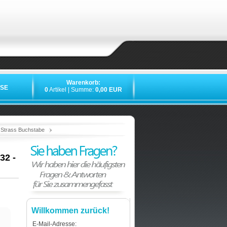
Warenkorb:
SE
0
Artikel | Summe:
0,00 EUR
»
»
»
 Strass Buchstabe
32 -
Willkommen zurück!
E-Mail-Adresse: