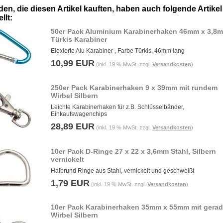
en, die diesen Artikel kauften, haben auch folgende Artikel
llt:
50er Pack Aluminium Karabinerhaken 46mm x 3,8
Türkis Karabiner
Eloxierte Alu Karabiner , Farbe Türkis, 46mm lang
10,99 EUR
(inkl. 19 % MwSt. zzgl.
Versandkosten
)
250er Pack Karabinerhaken 9 x 39mm mit rundem
Wirbel Silbern
Leichte Karabinerhaken für z.B. Schlüsselbänder,
Einkaufswagenchips
28,89 EUR
(inkl. 19 % MwSt. zzgl.
Versandkosten
)
10er Pack D-Ringe 27 x 22 x 3,6mm Stahl, Silbern
vernickelt
Halbrund Ringe aus Stahl, vernickelt und geschweißt
1,79 EUR
(inkl. 19 % MwSt. zzgl.
Versandkosten
)
10er Pack Karabinerhaken 35mm x 55mm mit gera
Wirbel Silbern