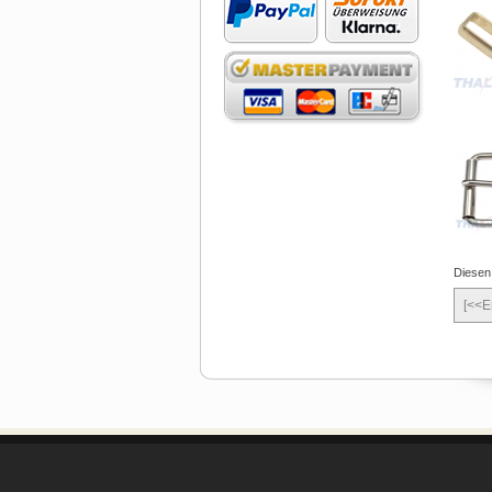
Diesen
[<<E