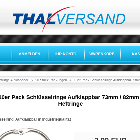
ANMELDEN
IHR KONTO
WARENKORB
KAS
ftringe Aufklappbar
50 Stück Packungen
10er Pack Schlüsselringe Aufklappbar 73mm
10er Pack Schlüsselringe Aufklappbar 73mm / 82mm 
Heftringe
selring, Aufklappbar in Industriequalität