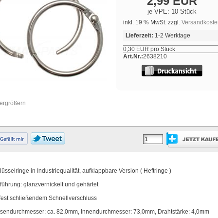
2,99 EUR
je VPE: 10 Stück
inkl. 19 % MwSt. zzgl.
Versandkoste
Lieferzeit:
1-2 Werktage
0,30 EUR pro Stück
Art.Nr.:
2638210
vergrößern
lüsselringe in Industriequalität, aufklappbare Version ( Heftringe )
führung: glanzvernickelt und gehärtet
 fest schließendem Schnellverschluss
sendurchmesser: ca. 82,0mm, Innendurchmesser: 73,0mm, Drahtstärke: 4,0mm