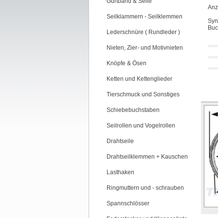
Gurtband & Seile
Anz
Seilklammern - Seilklemmen
Syn
Buc
Lederschnüre ( Rundleder )
Nieten, Zier- und Motivnieten
Knöpfe & Ösen
Ketten und Kettenglieder
Tierschmuck und Sonstiges
Schiebebuchstaben
Seilrollen und Vogelrollen
Drahtseile
Drahtseilklemmen + Kauschen
Lasthaken
Ringmuttern und - schrauben
Spannschlösser