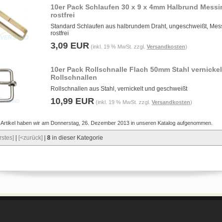
10er Pack Schlaufen 30 x 9 x 4mm Halbrund Messi
rostfrei
Standard Schlaufen aus halbrundem Draht, ungeschweißt, Mes
rostfrei
3,09 EUR
(inkl. 19 % MwSt. zzgl.
Versandkosten
)
10er Pack Rollschnalle Flach 50mm Stahl vernickelt
Rollschnallen
Rollschnallen aus Stahl, vernickelt und geschweißt
10,99 EUR
(inkl. 19 % MwSt. zzgl.
Versandkosten
)
 Artikel haben wir am Donnerstag, 26. Dezember 2013 in unseren Katalog aufgenommen.
rstes]
|
[<zurück]
|
8
in dieser Kategorie