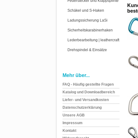
Federstecker und Klappsplinte
Kund
Schäkel und S-Haken
beste
Ladungssicherung LaSi
Sicherheitskarabinerhaken
Lederbearbeitung | leathercraft
Drehspindel & Einsätze
Mehr über...
FAQ - Häufig gestellte Fragen
Katalog und Downloadbereich
Liefer- und Versandkosten
Datenschutzerklärung
Unsere AGB
Impressum
Kontakt