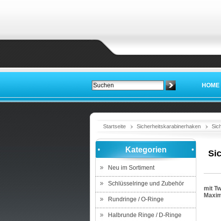
HOME
Startseite
Sicherheitskarabinerhaken
Sic
Kategorien
Si
Neu im Sortiment
Schlüsselringe und Zubehör
mit
Tw
Maxim
Rundringe / O-Ringe
Halbrunde Ringe / D-Ringe