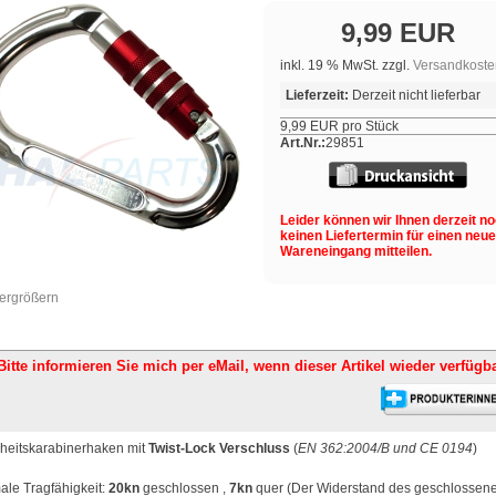
9,99 EUR
inkl. 19 % MwSt. zzgl.
Versandkoste
Lieferzeit:
Derzeit nicht lieferbar
9,99 EUR pro Stück
Art.Nr.:
29851
Leider können wir Ihnen derzeit n
keinen Liefertermin für einen neu
Wareneingang mitteilen.
vergrößern
Bitte informieren Sie mich per eMail,
wenn dieser Artikel wieder verfügba
heitskarabinerhaken mit
Twist-Lock Verschluss
(
EN 362:2004/B und CE 0194
)
le Tragfähigkeit
:
20kn
geschlossen ,
7kn
quer (Der Widerstand des geschlossen