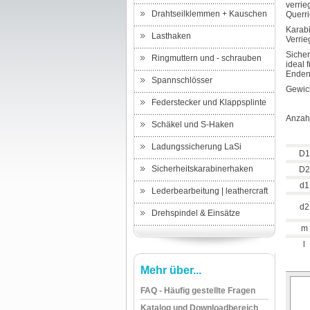
verrie
Drahtseilklemmen + Kauschen
Querri
Karab
Lasthaken
Verrie
Sicher
Ringmuttern und - schrauben
ideal 
Ende
Spannschlösser
Gewich
Federstecker und Klappsplinte
Anzahl
Schäkel und S-Haken
Ladungssicherung LaSi
D1
Sicherheitskarabinerhaken
D2
d1
Lederbearbeitung | leathercraft
d2
Drehspindel & Einsätze
m
l
Mehr über...
FAQ - Häufig gestellte Fragen
Katalog und Downloadbereich