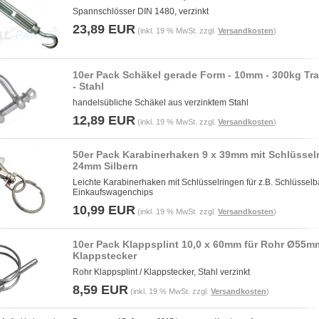
Spannschlösser DIN 1480, verzinkt
23,89 EUR
(inkl. 19 % MwSt. zzgl.
Versandkosten
)
10er Pack Schäkel gerade Form - 10mm - 300kg Tra
- Stahl
handelsübliche Schäkel aus verzinktem Stahl
12,89 EUR
(inkl. 19 % MwSt. zzgl.
Versandkosten
)
50er Pack Karabinerhaken 9 x 39mm mit Schlüssel
24mm Silbern
Leichte Karabinerhaken mit Schlüsselringen für z.B. Schlüsselb
Einkaufswagenchips
10,99 EUR
(inkl. 19 % MwSt. zzgl.
Versandkosten
)
10er Pack Klappsplint 10,0 x 60mm für Rohr Ø55m
Klappstecker
Rohr Klappsplint / Klappstecker, Stahl verzinkt
8,59 EUR
(inkl. 19 % MwSt. zzgl.
Versandkosten
)