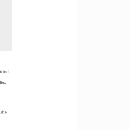
irbel
iro,
aube