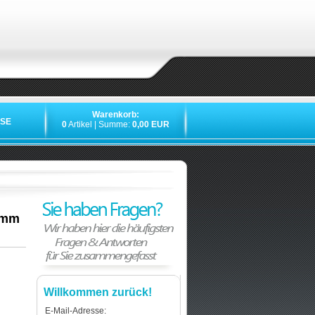
Warenkorb:
SE
0
Artikel | Summe:
0,00 EUR
1xmm
Willkommen zurück!
E-Mail-Adresse: