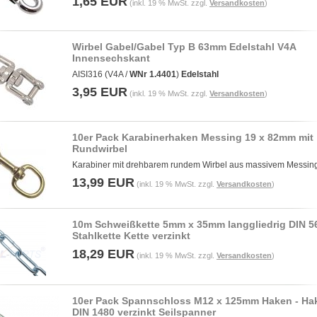
1,65 EUR
(inkl. 19 % MwSt. zzgl.
Versandkosten
)
Wirbel Gabel/Gabel Typ B 63mm Edelstahl V4A
Innensechskant
AISI316 (V4A /
WNr 1.4401
)
Edelstahl
3,95 EUR
(inkl. 19 % MwSt. zzgl.
Versandkosten
)
10er Pack Karabinerhaken Messing 19 x 82mm mit
Rundwirbel
Karabiner mit drehbarem rundem Wirbel aus massivem Messin
13,99 EUR
(inkl. 19 % MwSt. zzgl.
Versandkosten
)
10m Schweißkette 5mm x 35mm langgliedrig DIN 5
Stahlkette Kette verzinkt
18,29 EUR
(inkl. 19 % MwSt. zzgl.
Versandkosten
)
10er Pack Spannschloss M12 x 125mm Haken - Ha
DIN 1480 verzinkt Seilspanner