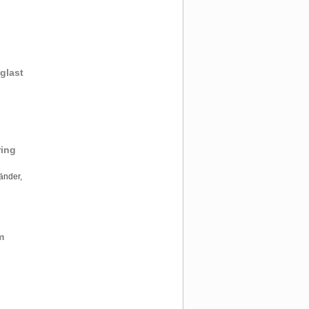
glast
ring
änder,
m