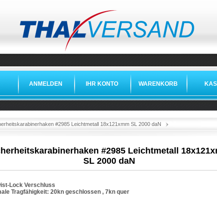
ANMELDEN
IHR KONTO
WARENKORB
KAS
»
»
herheitskarabinerhaken #2985 Leichtmetall 18x121xmm SL 2000 daN
cherheitskarabinerhaken #2985 Leichtmetall 18x12
SL 2000 daN
ist-Lock Verschluss
ale Tragfähigkeit
:
20kn
geschlossen ,
7kn
quer