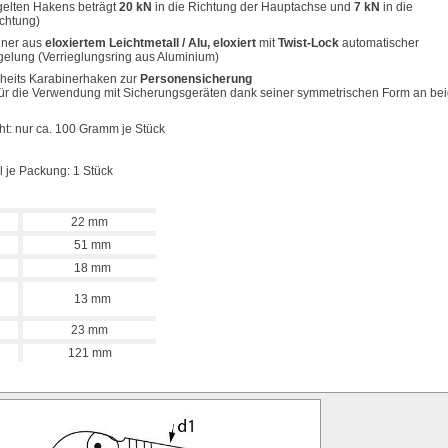
gelten Hakens beträgt
20 kN
in die Richtung der Hauptachse und
7 kN
in die
chtung)
iner aus
eloxiertem Leichtmetall / Alu, eloxiert
mit
Twist-Lock
automatischer
gelung
(Verrieglungsring aus Aluminium)
heits Karabinerhaken zur
Personensicherung
für die Verwendung mit Sicherungsgeräten dank seiner symmetrischen Form an be
n
t: nur ca. 100 Gramm je Stück
 je Packung: 1 Stück
22 mm
51 mm
18 mm
13 mm
23 mm
121 mm