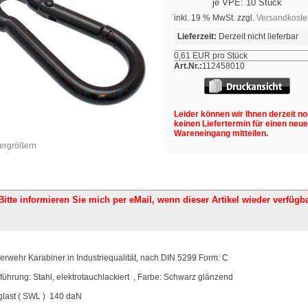
je VPE: 10 Stück
inkl. 19 % MwSt. zzgl.
Versandkoste
Lieferzeit:
Derzeit nicht lieferbar
0,61 EUR pro Stück
Art.Nr.:
112458010
Leider können wir Ihnen derzeit n
keinen Liefertermin für einen neu
Wareneingang mitteilen.
vergrößern
Bitte informieren Sie mich per eMail,
wenn dieser Artikel wieder verfügba
erwehr Karabiner in Industriequalität, nach DIN 5299 Form: C
führung: Stahl, elektrotauchlackiert , Farbe: Schwarz glänzend
glast ( SWL ) 140 daN