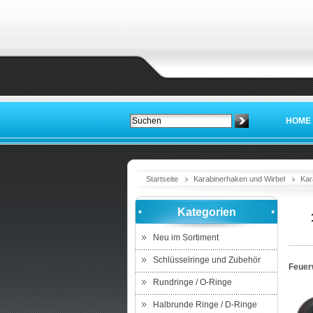
HOME
Startseite
Karabinerhaken und Wirbel
Kar
Kategorien
Neu im Sortiment
Schlüsselringe und Zubehör
Feuer
Rundringe / O-Ringe
Halbrunde Ringe / D-Ringe