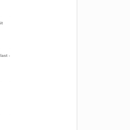
it
ast -