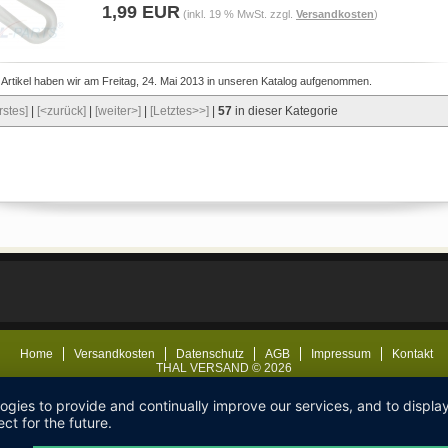
1,99 EUR
(inkl. 19 % MwSt. zzgl.
Versandkosten
)
 Artikel haben wir am Freitag, 24. Mai 2013 in unseren Katalog aufgenommen.
rstes]
|
[<zurück]
|
[weiter>]
|
[Letztes>>]
|
57
in dieser Kategorie
Home
Versandkosten
Datenschutz
AGB
Impressum
Kontakt
THAL VERSAND © 2026
logies to provide and continually improve our services, and to displ
ct for the future.