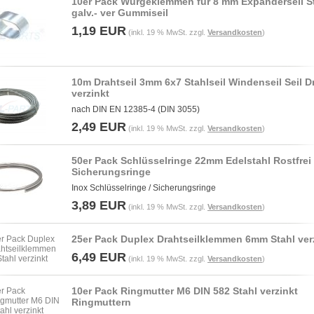
10er Pack Würgeklemmen für 8 mm Expanderseil St
galv.- ver Gummiseil
1,19 EUR
(inkl. 19 % MwSt. zzgl.
Versandkosten
)
10m Drahtseil 3mm 6x7 Stahlseil Windenseil Seil D
verzinkt
nach DIN EN 12385-4 (DIN 3055)
2,49 EUR
(inkl. 19 % MwSt. zzgl.
Versandkosten
)
50er Pack Schlüsselringe 22mm Edelstahl Rostfrei
Sicherungsringe
Inox Schlüsselringe / Sicherungsringe
3,89 EUR
(inkl. 19 % MwSt. zzgl.
Versandkosten
)
25er Pack Duplex Drahtseilklemmen 6mm Stahl ver
6,49 EUR
(inkl. 19 % MwSt. zzgl.
Versandkosten
)
10er Pack Ringmutter M6 DIN 582 Stahl verzinkt
Ringmuttern