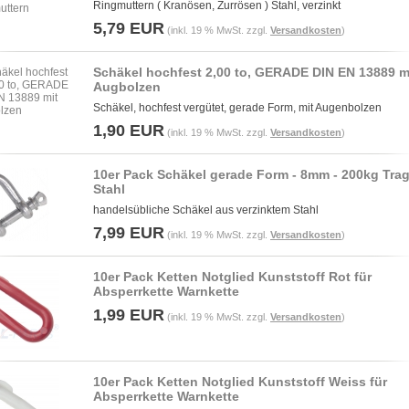
Ringmuttern ( Kranösen, Zurrösen ) Stahl, verzinkt
5,79 EUR
(inkl. 19 % MwSt. zzgl.
Versandkosten
)
Schäkel hochfest 2,00 to, GERADE DIN EN 13889 m
Augbolzen
Schäkel, hochfest vergütet, gerade Form, mit Augenbolzen
1,90 EUR
(inkl. 19 % MwSt. zzgl.
Versandkosten
)
10er Pack Schäkel gerade Form - 8mm - 200kg Tragl
Stahl
handelsübliche Schäkel aus verzinktem Stahl
7,99 EUR
(inkl. 19 % MwSt. zzgl.
Versandkosten
)
10er Pack Ketten Notglied Kunststoff Rot für
Absperrkette Warnkette
1,99 EUR
(inkl. 19 % MwSt. zzgl.
Versandkosten
)
10er Pack Ketten Notglied Kunststoff Weiss für
Absperrkette Warnkette