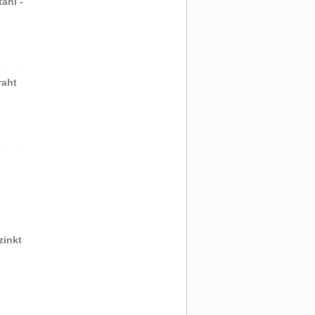
ahl -
raht
zinkt