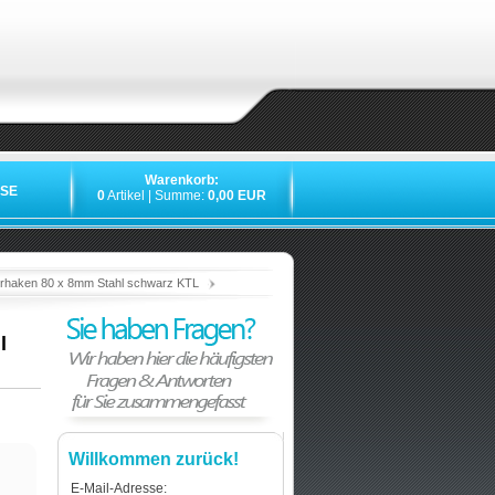
Warenkorb:
SE
0
Artikel | Summe:
0,00 EUR
»
»
»
»
erhaken 80 x 8mm Stahl schwarz KTL
l
Willkommen zurück!
E-Mail-Adresse: