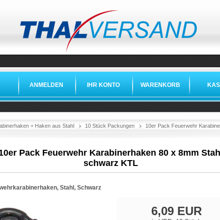
ANMELDEN
IHR KONTO
WARENKORB
KAS
abinerhaken + Haken aus Stahl
10 Stück Packungen
10er Pack Feuerwehr Karabin
10er Pack Feuerwehr Karabinerhaken 80 x 8mm Stah
schwarz KTL
wehrkarabinerhaken, Stahl, Schwarz
6,09 EUR