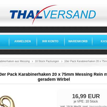
ANMELDEN
IHR KONTO
WARENKORB
KAS
abinerhaken aus Messing
10 Stück Packungen
10er Pack Karabinerhaken 20 x 75m
0er Pack Karabinerhaken 20 x 75mm Messing Rein m
geradem Wirbel
16,99 EUR
je VPE: 10 Stück
inkl. 19 % MwSt. zzgl.
Versandkoste