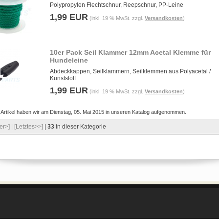
Polypropylen Flechtschnur, Reepschnur, PP-Leine
1,99 EUR
(inkl. 19 % MwSt. zzgl.
Versandkosten
)
10er Pack Seil Klammer 12mm Acetal Klemme für
Hundeleine
Abdeckkappen, Seilklammern, Seilklemmen aus Polyacetal /
Kunststoff
1,99 EUR
(inkl. 19 % MwSt. zzgl.
Versandkosten
)
 Artikel haben wir am Dienstag, 05. Mai 2015 in unseren Katalog aufgenommen.
er>]
|
[Letztes>>]
|
33
in dieser Kategorie