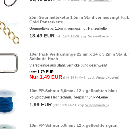
25m Gourmettekette 1,5mm Stahl vermessingt Far
Gold Panzerkette
Gourmettekette, 1,5mm, vermessingt, Panzerkette
18,49 EUR
(inkl. 19 % MwSt. zzgl.
Versandkosten
)
10er Pack Vierkantringe 22mm x 14 x 3,2mm Stahl, 
Schlaufe Hoch
Viereckringe aus Stahl, vernickelt und geschweißt
1,79 EUR
Statt
Nur 1,49 EUR
(inkl. 19 % MwSt. zzgl.
Versandkosten
)
10m PP-Schnur 5,0mm / 12 x geflochten blau
Polypropylen Flechtschnur, Reepschnur, PP-Leine
1,99 EUR
(inkl. 19 % MwSt. zzgl.
Versandkosten
)
10m PP-Schnur 5,0mm / 12 x geflochten grün