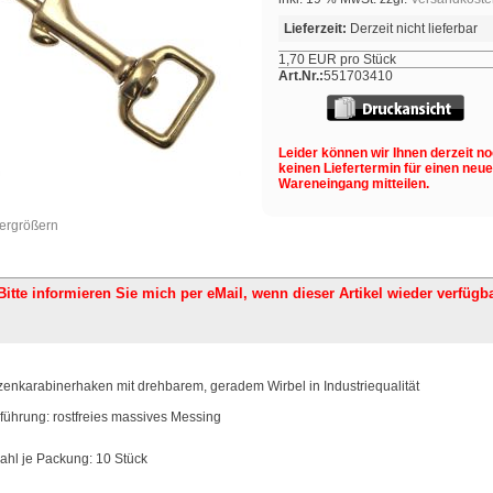
Lieferzeit:
Derzeit nicht lieferbar
1,70 EUR pro Stück
Art.Nr.:
551703410
Leider können wir Ihnen derzeit n
keinen Liefertermin für einen neu
Wareneingang mitteilen.
vergrößern
Bitte informieren Sie mich per eMail,
wenn dieser Artikel wieder verfügba
zenkarabinerhaken mit drehbarem, geradem Wirbel in Industriequalität
führung: rostfreies massives Messing
ahl je Packung: 10 Stück