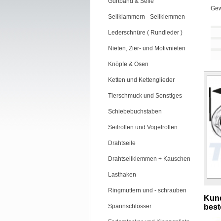
Gurtband & Seile
Gew
Seilklammern - Seilklemmen
Lederschnüre ( Rundleder )
Nieten, Zier- und Motivnieten
Knöpfe & Ösen
Ketten und Kettenglieder
Tierschmuck und Sonstiges
Schiebebuchstaben
Seilrollen und Vogelrollen
Drahtseile
Drahtseilklemmen + Kauschen
Lasthaken
Ringmuttern und - schrauben
Kund
Spannschlösser
beste