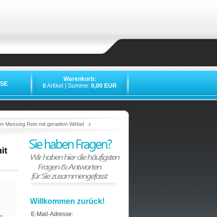
Warenkorb:
SE
0
Artikel | Summe:
0,00 EUR
»
»
»
»
m Messing Rein mit geradem Wirbel
it
Willkommen zurück!
E-Mail-Adresse:
n