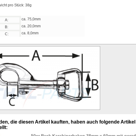
icht pro Stück: 38g
ca. 75,0mm
A:
ca. 20,0mm
B:
ca. 8,0mm
C:
en, die diesen Artikel kauften, haben auch folgende Artikel
llt:
50er Pack Karabinerhaken 38mm x 60mm mit gera