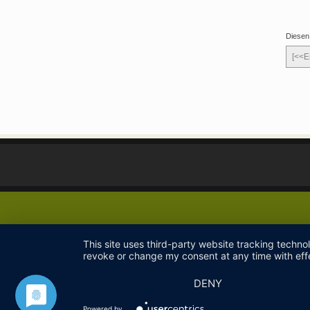
Diesen
[<<E
This site uses third-party website tracking techno
revoke or change my consent at any time with effe
DENY
Powered by