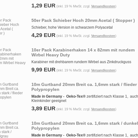
1,29 EUR
(inkl. 19 % MwSt. zzgl.
Versandkosten
)
50er Pack Schieber Hoch 20mm Acetal ( Stopper )
Schieber, hohe Version in schwarzem Polyacetal
4,29 EUR
(inkl. 19 % MwSt. zzgl.
Versandkosten
)
10er Pack Karabinerhaken 14 x 82mm mit rundem
Wirbel Heavy Duty
Karabiner mit drehbarem rundem Wirbel aus Zinkdruckguss
9,99 EUR
(inkl. 19 % MwSt. zzgl.
Versandkosten
)
10m Gurtband 20mm Breit ca. 1,6mm stark / flieder
Polypropylen
Made in Germany -
Oeko-Tex®
zertifiziert nach Klasse 1, auch
Kleinkinder geeignet
3,89 EUR
(inkl. 19 % MwSt. zzgl.
Versandkosten
)
10m Gurtband 20mm Breit ca. 1,6mm stark / dunke
Polypropylen
Made in Germany -
Oeko-Tex®
zertifiziert nach Klasse 1, auch