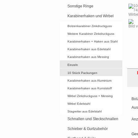
Sonstige Ringe
Karabinerhaken und Wirbel
Bild 
Bolzenkarabiner Zinkdruckguss
Weitere Karabiner Zinkdruckguss
Karabinerhaken + Haken aus Stahl
Karabinerhaken aus Edelstahl
Karabinerhaken aus Messing
Einzeln
10 Stück Packungen
Karabinerhaken aus Aluminium
Karabinerhaken aus Kunststoff
Wirbel Zinkdruckguss + Messing
Bol
Wirbel Edelstahl
Aus
Stagreiter aus Edelstahl
Schnallen und Steckschnallen
Anz
Schieber & Gurtzubehör
Gew