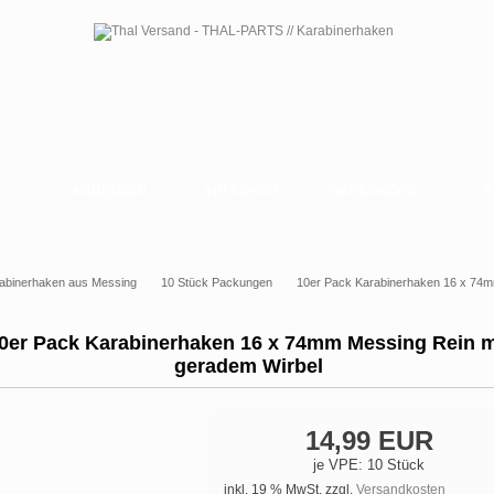
ANMELDEN
IHR KONTO
WARENKORB
K
abinerhaken aus Messing
10 Stück Packungen
10er Pack Karabinerhaken 16 x 74m
0er Pack Karabinerhaken 16 x 74mm Messing Rein m
geradem Wirbel
14,99 EUR
je VPE: 10 Stück
inkl. 19 % MwSt. zzgl.
Versandkosten