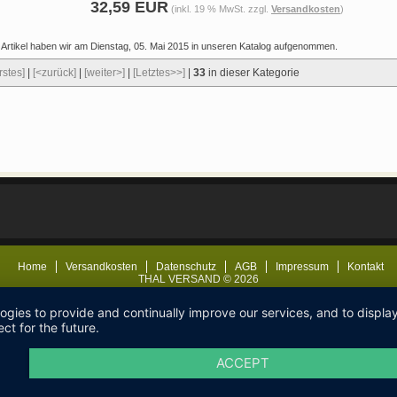
32,59 EUR
(inkl. 19 % MwSt. zzgl.
Versandkosten
)
 Artikel haben wir am Dienstag, 05. Mai 2015 in unseren Katalog aufgenommen.
rstes]
|
[<zurück]
|
[weiter>]
|
[Letztes>>]
|
33
in dieser Kategorie
Home
Versandkosten
Datenschutz
AGB
Impressum
Kontakt
THAL VERSAND © 2026
logies to provide and continually improve our services, and to displ
ct for the future.
ACCEPT