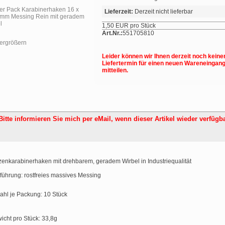
Lieferzeit:
Derzeit nicht lieferbar
1,50 EUR pro Stück
Art.Nr.:
551705810
vergrößern
Leider können wir Ihnen derzeit noch keine
Liefertermin für einen neuen Wareneingan
mitteilen.
Bitte informieren Sie mich per eMail,
wenn dieser Artikel wieder verfügba
zenkarabinerhaken mit drehbarem, geradem Wirbel in Industriequalität
führung: rostfreies massives Messing
ahl je Packung: 10 Stück
icht pro Stück: 33,8g