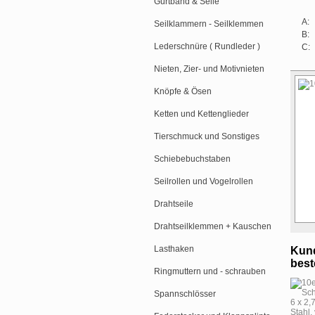
Gurtband & Seile
A:
Seilklammern - Seilklemmen
B:
Lederschnüre ( Rundleder )
C:
Nieten, Zier- und Motivnieten
Knöpfe & Ösen
Ketten und Kettenglieder
Tierschmuck und Sonstiges
Schiebebuchstaben
Seilrollen und Vogelrollen
Drahtseile
Drahtseilklemmen + Kauschen
Lasthaken
Kund
beste
Ringmuttern und - schrauben
Spannschlösser