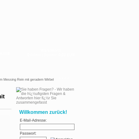
Warenkorb:
ASSE
0
Artikel | Summe:
0,00 EUR
»
»
»
»
m Messing Rein mit geradem Wirbel
it
Willkommen zurück!
E-Mail-Adresse:
Passwort: