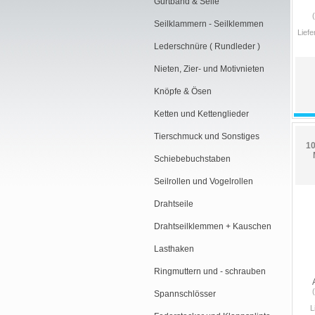
Gurtband & Seile
Seilklammern - Seilklemmen
Liefe
Lederschnüre ( Rundleder )
Nieten, Zier- und Motivnieten
Knöpfe & Ösen
Ketten und Kettenglieder
Tierschmuck und Sonstiges
10
Schiebebuchstaben
Seilrollen und Vogelrollen
Drahtseile
Drahtseilklemmen + Kauschen
Lasthaken
Ringmuttern und - schrauben
Spannschlösser
L