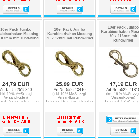
10er Pack Jumbo
10er Pack Jumbo
10er Pack Jumbo
Karabinerhaken Mes
abinerhaken Messing
Karabinerhaken Messing
30 x 118mm mit
x 83mm mit Rundwirbel
20 x 97mm mit Rundwirbel
Rundwirbel
24,79 EUR
25,99 EUR
47,19 EUR
Art-Nr.: 552515810
Art-Nr.: 552513410
Art-Nr.: 552251181
(inkl. 19 % MwSt. zzgl.
(inkl. 19 % MwSt. zzgl.
(inkl. 19 % MwSt. zzgl
Versandkosten
)
Versandkosten
)
Versandkosten
)
rzeit: Derzeit nicht lieferbar
Lieferzeit: Derzeit nicht lieferbar
Lieferzeit: 1-2 Werkta