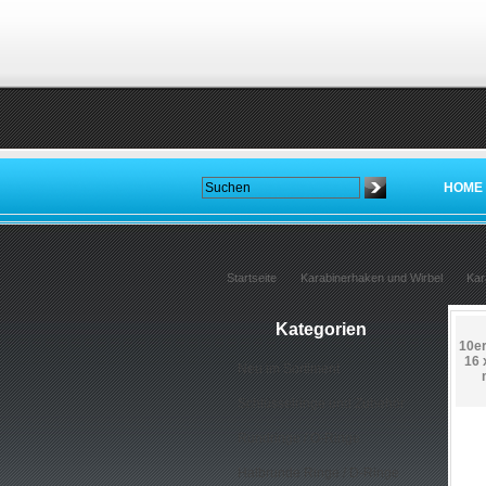
HOME
Startseite
Karabinerhaken und Wirbel
Kar
Kategorien
10er
16 
Neu im Sortiment
Schlüsselringe und Zubehör
Rundringe / O-Ringe
Halbrunde Ringe / D-Ringe