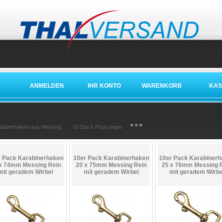
ANMELDEN
IHR KONTO
WARENKORB
KAS
»
»
»
abinerhaken aus Messing
10 Stück Packungen
 Pack Karabinerhaken
10er Pack Karabinerhaken
10er Pack Karabinerh
x 74mm Messing Rein
20 x 75mm Messing Rein
25 x 76mm Messing 
mit geradem Wirbel
mit geradem Wirbel
mit geradem Wirbe