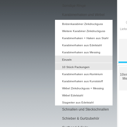
Sonstige Ringe
Karabinerhaken und Wirbel
Bolzenkarabiner Zinkdruckguss
Liefe
Weitere Karabiner Zinkdruckguss
Karabinerhaken + Haken aus Stahl
Karabinerhaken aus Edelstahl
Karabinerhaken aus Messing
Einzeln
10 Stück Packungen
Karabinerhaken aus Aluminium
10er
Me
Karabinerhaken aus Kunststoff
Wirbel Zinkdruckguss + Messing
Wirbel Edelstahl
Stagreiter aus Edelstahl
Schnallen und Steckschnallen
Schieber & Gurtzubehör