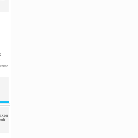
0
.
ferbar
aken
mit