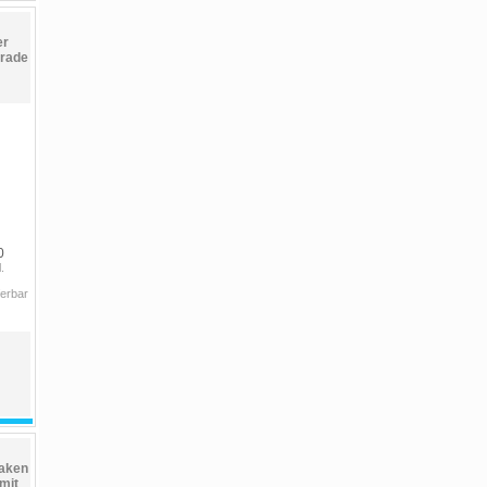
er
rade
0
.
ferbar
aken
mit