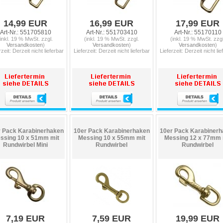
14,99 EUR
16,99 EUR
17,99 EUR
Art-Nr.: 551705810
Art-Nr.: 551703410
Art-Nr.: 55170110
(inkl. 19 % MwSt. zzgl.
(inkl. 19 % MwSt. zzgl.
(inkl. 19 % MwSt. zzgl
Versandkosten
)
Versandkosten
)
Versandkosten
)
rzeit: Derzeit nicht lieferbar
Lieferzeit: Derzeit nicht lieferbar
Lieferzeit: Derzeit nicht lie
 Pack Karabinerhaken
10er Pack Karabinerhaken
10er Pack Karabinerh
ssing 10 x 51mm mit
Messing 10 x 55mm mit
Messing 12 x 77mm 
Rundwirbel Mini
Rundwirbel
Rundwirbel
7,19 EUR
7,59 EUR
19,99 EUR