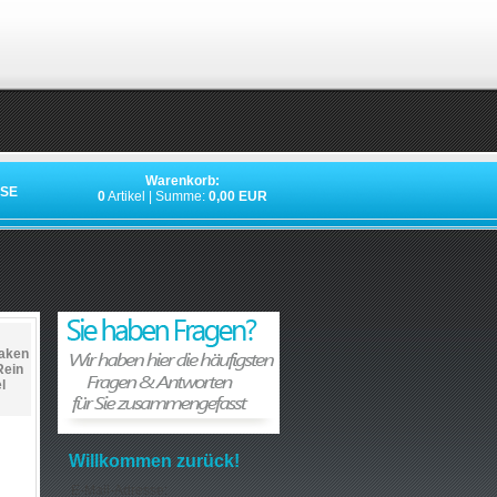
Warenkorb:
SE
0
Artikel | Summe:
0,00 EUR
aken
Rein
l
Willkommen zurück!
E-Mail-Adresse: