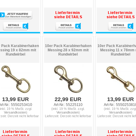
 Pack Karabinerhaken
10er Pack Karabinerhaken
10er Pack Karabinerh
ssing 19 x 82mm mit
Messing 28 x 92mm mit
Messing 11 x 78mm 
Rundwirbel
Rundwirbel
Rundwirbel
13,99 EUR
22,99 EUR
13,99 EUR
Art-Nr.: 5550253410
Art-Nr.: 55225110
Art-Nr.: 555025381
(inkl. 19 % MwSt. zzgl.
(inkl. 19 % MwSt. zzgl.
(inkl. 19 % MwSt. zzgl
Versandkosten
)
Versandkosten
)
Versandkosten
)
rzeit: Derzeit nicht lieferbar
Lieferzeit: Derzeit nicht lieferbar
Lieferzeit: Derzeit nicht lie