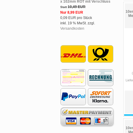
x 102mm ROT mit Verschluss
10,49 EUR
Statt
10er
Nur 8,99 EUR
Me
0,09 EUR pro Stück
inkl. 19 % MwSt. zzgl.
Versandkosten
Liefe
10er
Me