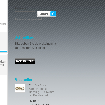
Passwort:
.
Passwort vergessen?
ferbar
Schnellkauf
Bitte geben Sie die Artikelnummer
aus unserem Katalog ein.
aken
mit
Bestseller
01.
10er Pack
Karabinerhaken
Messing 13 x 67mm
mit Rundwirbel
26,19 EUR