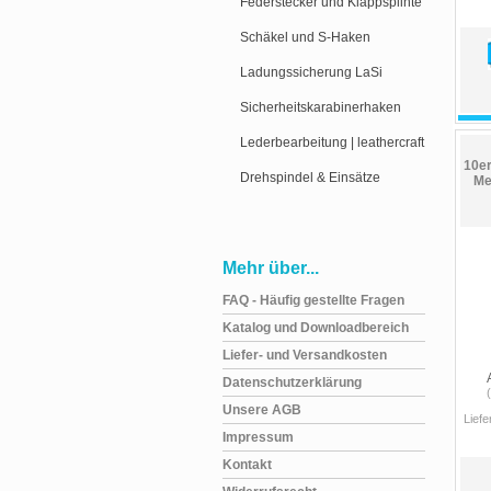
Federstecker und Klappsplinte
Schäkel und S-Haken
Ladungssicherung LaSi
Sicherheitskarabinerhaken
Lederbearbeitung | leathercraft
10er
Drehspindel & Einsätze
Me
Mehr über...
FAQ - Häufig gestellte Fragen
Katalog und Downloadbereich
Liefer- und Versandkosten
Datenschutzerklärung
Unsere AGB
Liefe
Impressum
Kontakt