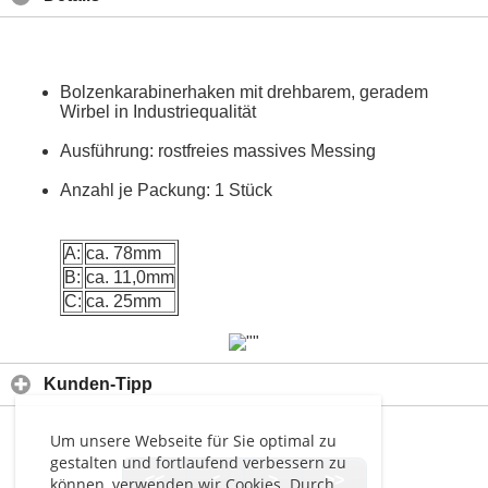
Bolzenkarabinerhaken mit drehbarem, geradem
Wirbel in Industriequalität
Ausführung: rostfreies massives Messing
Anzahl je Packung: 1 Stück
A:
ca. 78mm
B:
ca. 11,0mm
C:
ca. 25mm
Kunden-Tipp
Um unsere Webseite für Sie optimal zu
gestalten und fortlaufend verbessern zu
<<
<
>
>>
können, verwenden wir Cookies. Durch