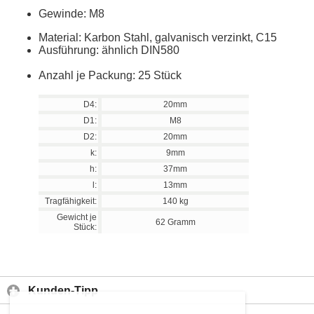
Gewinde: M8
Material: Karbon Stahl, galvanisch verzinkt, C15
Ausführung: ähnlich DIN580
Anzahl je Packung: 25 Stück
D4:
20mm
D1:
M8
D2:
20mm
k:
9mm
h:
37mm
l:
13mm
Tragfähigkeit:
140 kg
Gewicht je
62 Gramm
Stück:
Kunden-Tipp