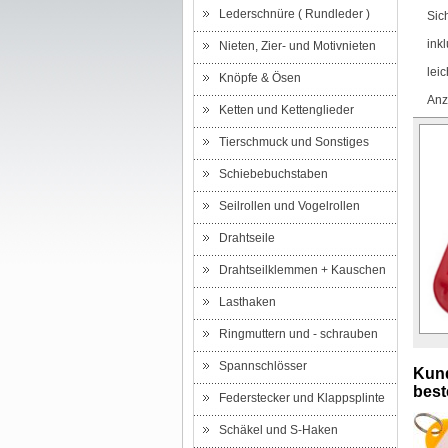
Lederschnüre ( Rundleder )
Sic
ink
Nieten, Zier- und Motivnieten
lei
Knöpfe & Ösen
Anz
Ketten und Kettenglieder
Tierschmuck und Sonstiges
Schiebebuchstaben
Seilrollen und Vogelrollen
Drahtseile
Drahtseilklemmen + Kauschen
Lasthaken
Ringmuttern und - schrauben
Spannschlösser
Kund
beste
Federstecker und Klappsplinte
Schäkel und S-Haken