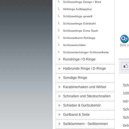
Schlüsselringe Design / Breit
Heftringe Aufklappbar
Schlüsselringe gewellt
Schlüsselringe Edelstahl
Schlüsselringe Extra Stark
Schlüsselband Rohlinge
Bild 
Schlüsselschilder
Schlüsselanhänger Schlüsselkette
Rundringe / O-Ringe
Halbrunde Ringe / D-Ringe
Sonstige Ringe
Sch
Karabinerhaken und Wirbel
100
Schnallen und Steckschnallen
mit
Schieber & Gurtzubehör
Sch
Gurtband & Seile
Sch
Seilklammern - Seilklemmen
Grö