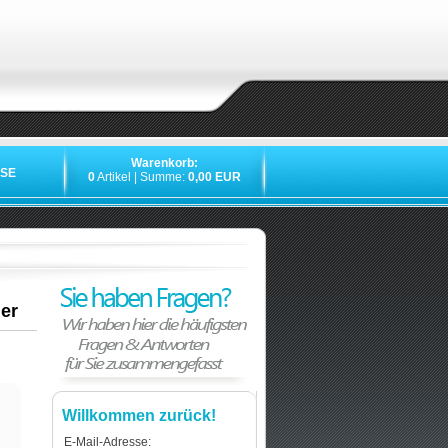
Warenkorb:
SE
0
Artikel | Summe:
0,00 EUR
er
Willkommen zurück!
E-Mail-Adresse: