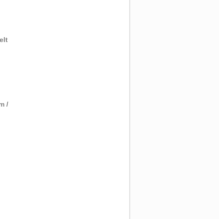
elt
m /