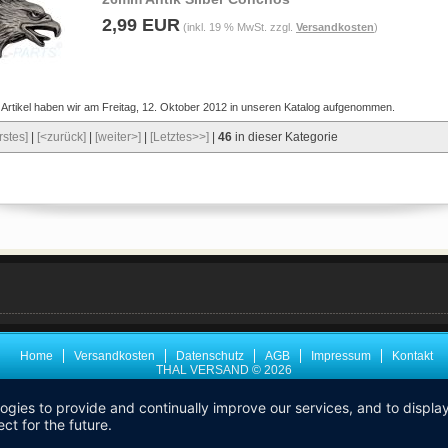
2,99 EUR
(inkl. 19 % MwSt. zzgl.
Versandkosten
)
 Artikel haben wir am Freitag, 12. Oktober 2012 in unseren Katalog aufgenommen.
rstes]
|
[<zurück]
|
[weiter>]
|
[Letztes>>]
|
46
in dieser Kategorie
Home
Versandkosten
Datenschutz
AGB
Impressum
Kontakt
THAL VERSAND © 2026
logies to provide and continually improve our services, and to displ
ct for the future.