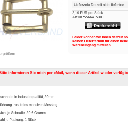
Lieferzeit:
Derzeit nicht lieferbar
2,19 EUR pro Stück
Art.Nr.:
5566415301
Leider können wir Ihnen derzeit n
keinen Liefertermin für einen neu
Wareneingang mitteilen.
vergrößern
Bitte informieren Sie mich per eMail,
wenn dieser Artikel wieder verfügba
lschnalle in Industriequalität, 30mm
führung: rostfreies massives Messing
icht je Schnalle: 39,6 Gramm
ahl je Packung: 1 Stück