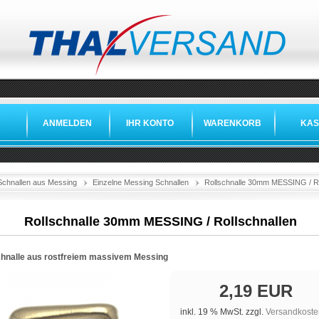
ANMELDEN
IHR KONTO
WARENKORB
KAS
Schnallen aus Messing
Einzelne Messing Schnallen
Rollschnalle 30mm MESSING / Ro
Rollschnalle 30mm MESSING / Rollschnallen
chnalle aus rostfreiem massivem Messing
2,19 EUR
inkl. 19 % MwSt. zzgl.
Versandkoste