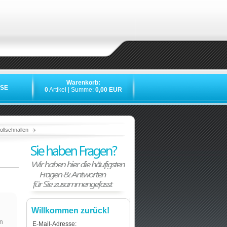
Warenkorb:
SE
0
Artikel | Summe:
0,00 EUR
»
»
»
»
llschnallen
Willkommen zurück!
n
E-Mail-Adresse: