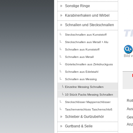
Sonstige Ringe
Karabinerhaken und Wirbel
Schnallen und Steckschnallen
Steckschnallen aus Kunststoff
Steckschnallen aus Metall + Alu
Schnallen aus Kunststoff
Bild 
Schnallen aus Metall
Gürtelschnallen aus Zinkdruckguss
Schnallen aus Edelstahl
Schnallen aus Messing
Einzelne Messing Schnallen
10 Stück Packs Messing Schnallen
Rol
Steckschlösser Mappenschlösser
Aus
Taschenverschluss Taschenschloß
Schieber & Gurtzubehör
Gew
Anz
Gurtband & Seile