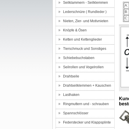
Seilklammern - Seilklemmen
A:
Lederschnüre ( Rundleder )
B:
C:
Nieten, Zier- und Motivnieten
Knöpfe & Ösen
Ketten und Kettenglieder
Tierschmuck und Sonstiges
Schiebebuchstaben
Seilrollen und Vogelrollen
Drahtseile
Drahtseilklemmen + Kauschen
Lasthaken
Kund
beste
Ringmuttern und - schrauben
Spannschlösser
Federstecker und Klappsplinte