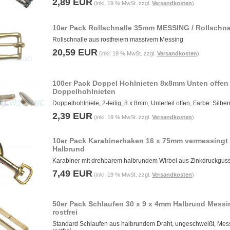
2,89 EUR
(inkl. 19 % MwSt. zzgl.
Versandkosten
)
10er Pack Rollschnalle 35mm MESSING / Rollschna
Rollschnalle aus rostfreiem massivem Messing
20,59 EUR
(inkl. 19 % MwSt. zzgl.
Versandkosten
)
100er Pack Doppel Hohlnieten 8x8mm Unten offen
Doppelhohlnieten
Doppelhohlniete, 2-teilig, 8 x 8mm, Unterteil offen, Farbe: Silber
2,39 EUR
(inkl. 19 % MwSt. zzgl.
Versandkosten
)
10er Pack Karabinerhaken 16 x 75mm vermessingt
Halbrund
Karabiner mit drehbarem halbrundem Wirbel aus Zinkdruckgus
7,49 EUR
(inkl. 19 % MwSt. zzgl.
Versandkosten
)
50er Pack Schlaufen 30 x 9 x 4mm Halbrund Messi
rostfrei
Standard Schlaufen aus halbrundem Draht, ungeschweißt, Mes